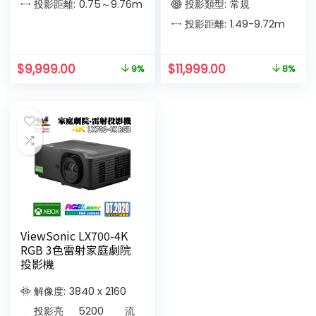
投影距離:
0.75～9.76
m
投影類型:
常規
投影距離:
1.49-9.72
m
$
9,999.00
$
11,999.00
9%
8%
ViewSonic LX700-4K
RGB 3色雷射家庭劇院
投影機
解像度:
3840 x 2160
投影亮
5200
流