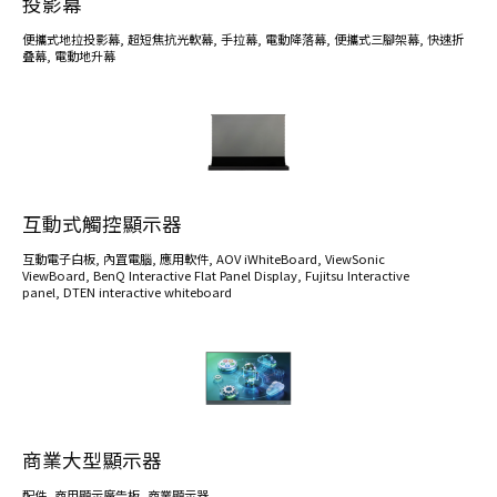
投影幕
便攜式地拉投影幕
,
超短焦抗光軟幕
,
手拉幕
,
電動降落幕
,
便攜式三腳架幕
,
快速折
叠幕
,
電動地升幕
互動式觸控顯示器
互動電子白板
,
內罝電腦
,
應用軟件
,
AOV iWhiteBoard
,
ViewSonic
ViewBoard
,
BenQ Interactive Flat Panel Display
,
Fujitsu Interactive
panel
,
DTEN interactive whiteboard
商業大型顯示器
配件
,
商用顯示廣告板
,
商業顯示器