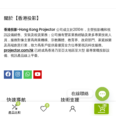
關於【香港投影】
香港投影-Hong Kong Projector
公司成立於2010年，主營投影機和視
訊設備銷售、安裝及租賃業務；公司擁有豐富業務經驗及衆多專業技術人
員，服務對像主要爲商業機構、宗教團體、教育界、政府部門、家庭娛樂
及高端創意行業，致力爲客戶提供最優質全方位專業視訊科技服務。
projector.com.hk
已經成爲香港乃至亞太地區至大型 最專業嘅投影設
備、視訊產品線上平臺。
在線聯絡
快速導航
技術支援​
Open
0
0
0
chaty
回到首頁
購物指引
產品比較