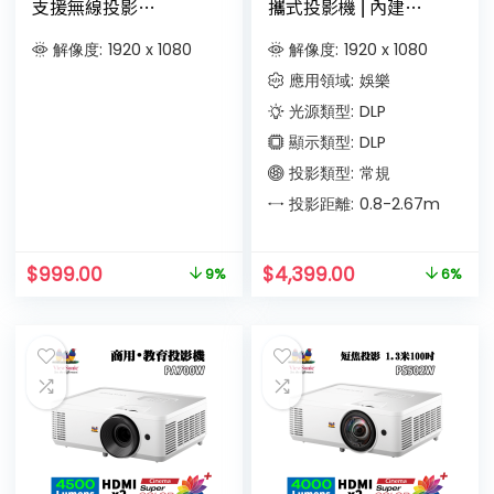
支援無線投影
攜式投影機 ⎜內建
Netflix、Disney+ 等
Google TV 和原生
DRM 加密串流影音內
Netflix⎜內置電池
解像度:
1920 x 1080
解像度:
1920 x 1080
容
應用領域:
娛樂
光源類型:
DLP
顯示類型:
DLP
投影類型:
常規
投影距離:
0.8-2.67
m
$
999.00
$
4,399.00
9%
6%