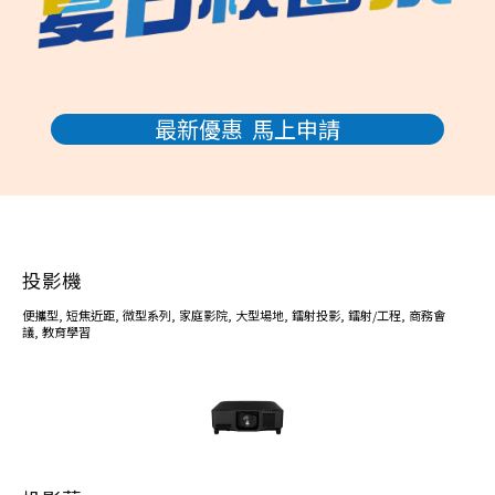
最新優惠 馬上申請
投影機
便攜型
,
短焦近距
,
微型系列
,
家庭影院
,
大型場地
,
鐳射投影
,
鐳射/工程
,
商務會
議
,
教育學習