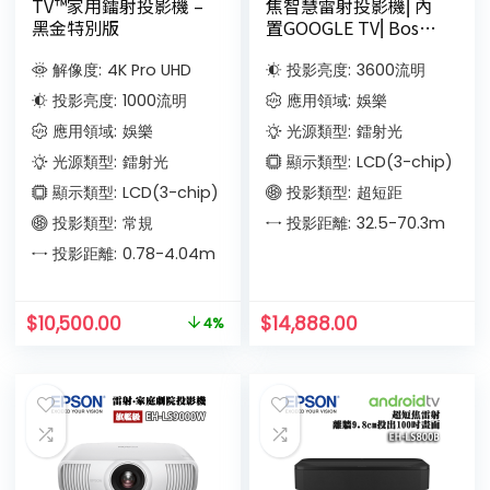
TV™家用鐳射投影機 –
焦智慧雷射投影機⎜內
黑金特別版
置GOOGLE TV⎜Bose
專業音效
解像度:
4K Pro UHD
投影亮度:
3600
流明
投影亮度:
1000
流明
應用領域:
娛樂
應用領域:
娛樂
光源類型:
鐳射光
光源類型:
鐳射光
顯示類型:
LCD(3-chip)
顯示類型:
LCD(3-chip)
投影類型:
超短距
投影類型:
常規
投影距離:
32.5-70.3
m
投影距離:
0.78-4.04
m
$
10,500.00
$
14,888.00
4%