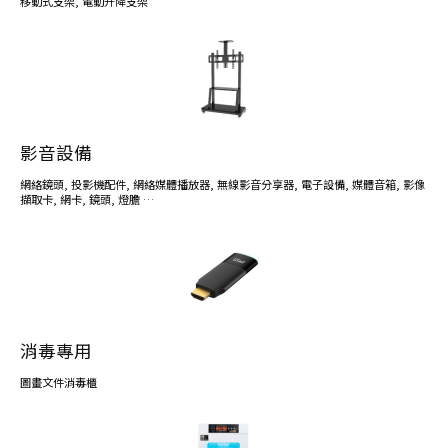
移動式支架
,
電動升降支架
影音設備
網絡鏡頭
,
投影機配件
,
網絡媒體播放器
,
無線影音分享器
,
電子設備
,
媒體音箱
,
影像
擷取卡
,
網卡
,
鏡頭
,
燈膽
…
消毒專用
圖畫文件消毒櫃