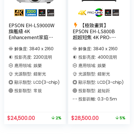
EPSON EH-LS9000W
【極致畫質】
旗艦級 4K
EPSON EH-LS800B
Enhancement家庭影
超超短焦 4K PRO-
院 3LCD雷射投影機
UHD鐳射投影機
9.8cm投100吋(黑色)
解像度:
3840 x 2160
解像度:
3840 x 2160
投影亮度:
2200
流明
投影亮度:
4000
流明
應用領域:
娛樂
應用領域:
娛樂
光源類型:
鐳射光
光源類型:
鐳射光
顯示類型:
LCD(3-chip)
顯示類型:
LCD(3-chip)
投影類型:
常規
投影類型:
超短距
投影距離:
0.3-0.5
m
$
24,500.00
$
28,500.00
2%
5%