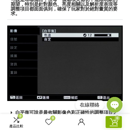
期望，特別是針對顏色、亮度相關以及解析度表現等
調整項目都面面俱到，確保了玩家對於絕對畫質的要
求。
在線聯絡
白平衡可說是最攸關影像色彩正確性的調整項目之
Open
一，所以進入選單後可以看到色溫以及自定兩個選
0
0
0
chaty
項，一般來說透過色溫調整就能讓畫面色彩有準確的
呈現，但因應不同投影環境的現場光線狀態以及銀幕
產品比較