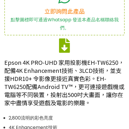
立即詢問此產品
點擊圖標即可通過Whatsapp 發送本產品名稱聯絡我
們。
Epson
4K PRO-UHD
家用投影機
EH-TW6250
，
配備
4K Enhancement
技術、
3LCD
技術，並支
援
HDR10+
令影像更接近真實色彩。
EH-
TW6250
配備
Android TV™
，更可連接遊戲機或
電腦等不同裝置，投射出
500
吋大畫面，讓你在
家中盡情享受遊戲及電影的樂趣。
2,800
流明的彩色亮度
4K Enhancement
技術