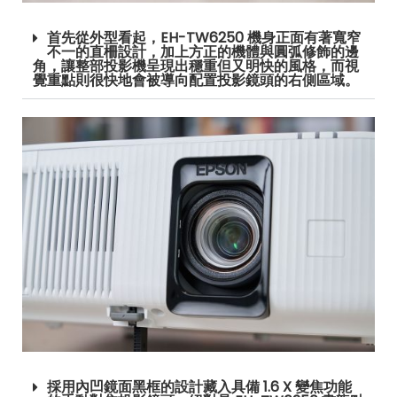
首先從外型看起，EH-TW6250 機身正面有著寬窄
不一的直柵設計，加上方正的機體與圓弧修飾的邊
角，讓整部投影機呈現出穩重但又明快的風格，而視
覺重點則很快地會被導向配置投影鏡頭的右側區域。
採用內凹鏡面黑框的設計藏入具備 1.6 X 變焦功能