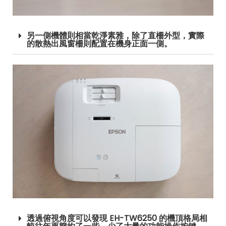
另一側機體則相當乾淨素雅，除了直柵外型，實際
的散熱出風窗柵則配置在機身正面一側。
透過俯視角度可以發現 EH-TW6250 的機頂格局相