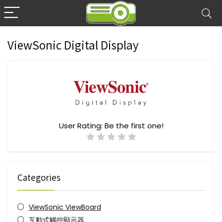
ViewSonic Digital Display
User Rating:
Be the first one!
Categories
ViewSonic ViewBoard
互動式觸控顯示器