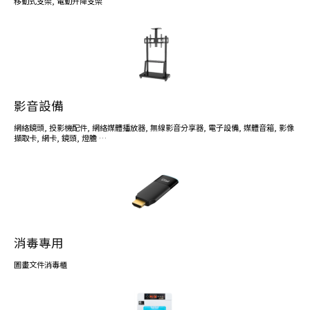
移動式支架
,
電動升降支架
影音設備
網絡鏡頭
,
投影機配件
,
網絡媒體播放器
,
無線影音分享器
,
電子設備
,
媒體音箱
,
影像
擷取卡
,
網卡
,
鏡頭
,
燈膽
…
消毒專用
圖畫文件消毒櫃