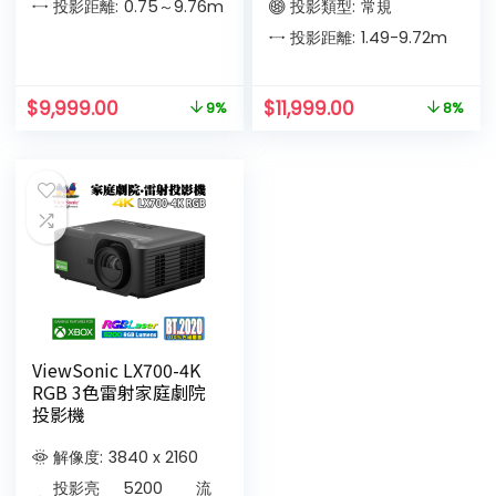
投影距離:
0.75～9.76
m
投影類型:
常規
投影距離:
1.49-9.72
m
$
9,999.00
$
11,999.00
9%
8%
ViewSonic LX700-4K
RGB 3色雷射家庭劇院
投影機
解像度:
3840 x 2160
投影亮
5200
流