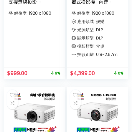
支援無線投影
攜式投影機 ⎜內建
Netflix、Disney+ 等
Google TV 和原生
DRM 加密串流影音內
Netflix⎜內置電池
解像度:
1920 x 1080
解像度:
1920 x 1080
容
應用領域:
娛樂
光源類型:
DLP
顯示類型:
DLP
投影類型:
常規
投影距離:
0.8-2.67
m
$
999.00
$
4,399.00
9%
6%