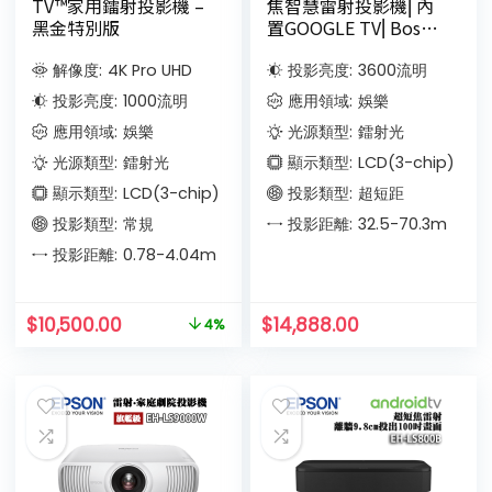
TV™家用鐳射投影機 –
焦智慧雷射投影機⎜內
黑金特別版
置GOOGLE TV⎜Bose
專業音效
解像度:
4K Pro UHD
投影亮度:
3600
流明
投影亮度:
1000
流明
應用領域:
娛樂
應用領域:
娛樂
光源類型:
鐳射光
光源類型:
鐳射光
顯示類型:
LCD(3-chip)
顯示類型:
LCD(3-chip)
投影類型:
超短距
投影類型:
常規
投影距離:
32.5-70.3
m
投影距離:
0.78-4.04
m
$
10,500.00
$
14,888.00
4%