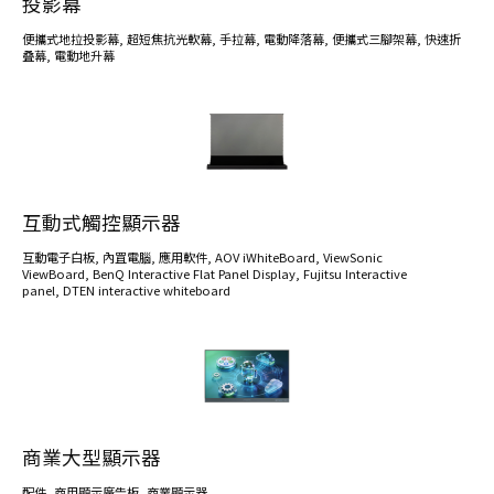
投影幕
便攜式地拉投影幕
,
超短焦抗光軟幕
,
手拉幕
,
電動降落幕
,
便攜式三腳架幕
,
快速折
叠幕
,
電動地升幕
互動式觸控顯示器
互動電子白板
,
內罝電腦
,
應用軟件
,
AOV iWhiteBoard
,
ViewSonic
ViewBoard
,
BenQ Interactive Flat Panel Display
,
Fujitsu Interactive
panel
,
DTEN interactive whiteboard
商業大型顯示器
配件
,
商用顯示廣告板
,
商業顯示器