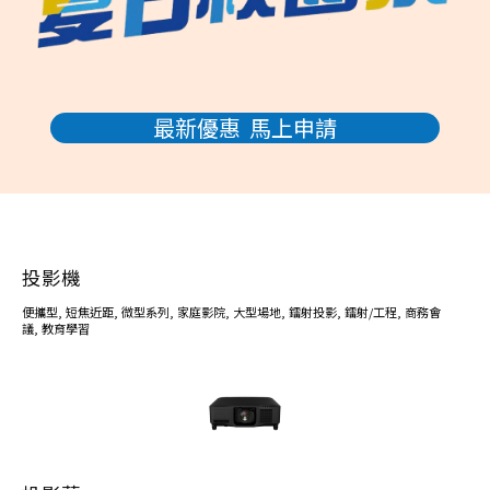
最新優惠 馬上申請
投影機
便攜型
,
短焦近距
,
微型系列
,
家庭影院
,
大型場地
,
鐳射投影
,
鐳射/工程
,
商務會
議
,
教育學習