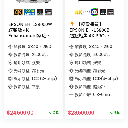
EPSON EH-LS9000W
【極致畫質】
旗艦級 4K
EPSON EH-LS800B
Enhancement家庭影
超超短焦 4K PRO-
院 3LCD雷射投影機
UHD鐳射投影機
9.8cm投100吋(黑色)
解像度:
3840 x 2160
解像度:
3840 x 2160
投影亮度:
2200
流明
投影亮度:
4000
流明
應用領域:
娛樂
應用領域:
娛樂
光源類型:
鐳射光
光源類型:
鐳射光
顯示類型:
LCD(3-chip)
顯示類型:
LCD(3-chip)
投影類型:
常規
投影類型:
超短距
投影距離:
0.3-0.5
m
$
24,500.00
$
28,500.00
2%
5%