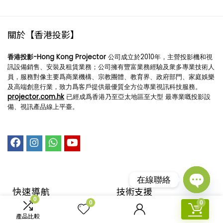
關於【香港投影】
香港投影-Hong Kong Projector
公司成立於2010年，主營投影機和視
訊設備銷售、安裝及租賃業務；公司擁有豐富業務經驗及衆多專業技術人
員，服務對像主要爲商業機構、宗教團體、教育界、政府部門、家庭娛樂
及高端創意行業，致力爲客戶提供最優質全方位專業視訊科技服務。
projector.com.hk
已經成爲香港乃至亞太地區至大型 最專業嘅投影設
備、視訊產品線上平臺。
在線聯絡
快速導航
技術支援​
Open
0
0
0
chaty
回到首頁
購物指引
產品比較