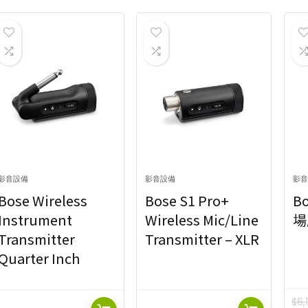
關鍵字搜尋
選擇商品類型
媒體音箱
媒體音箱
可以輸入想搜尋的商品關鍵字
4
關鍵字搜尋
選擇商品類型
媒體音箱
可以輸入想搜尋的商品關鍵字
4
格范圍
對比度
1,000:1
1,2
0
$5 980
1
格范圍
對比度
1600:1
3,0
1
5,000:1
1,000:1
1,2
0
$5 980
1
7
1600:1
3,0
1
影音設備
影音設備
影音
5,000:1
7
Bose Wireless
Bose S1 Pro+
Bo
Show only products on sale
In stock only
Clear f
Instrument
Wireless Mic/Line
場
Transmitter
Transmitter – XLR
Show only products on sale
In stock only
Clear f
Quarter Inch
$
6,