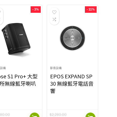
品牌
- 3%
- 11%
3
品牌
3
排序方式
00:1
Popularity
9
排序方式
00:1
Newness
8
00:1
Price: low to high
Popularity
9
00:1
Price: high to low
Newness
8
設備
影音設備
Price: low to high
se S1 Pro+ 大型
EPOS EXPAND SP
Price: high to low
ilters
所無線藍牙喇叭
30 無線藍牙電話音
響
ilters
180.00
$
2,280.00