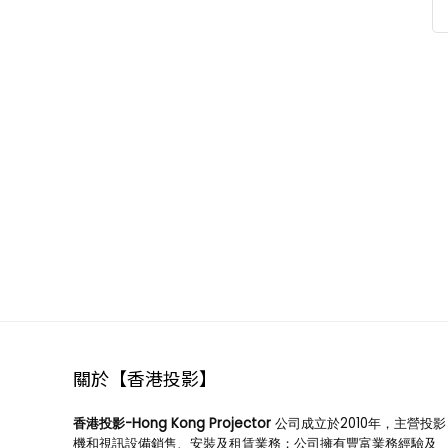
VR
1
消毒專用
4
電視櫃
2
投影機
296
商務會議
61
教育學習
32
鐳射/工程
31
鐳射投影
62
家庭影院
69
關於【香港投影】
短焦近距
29
香港投影-Hong Kong Projector
公司成立於2010年，主營投影
大型場地
機和視訊設備銷售、安裝及租賃業務；公司擁有豐富業務經驗及