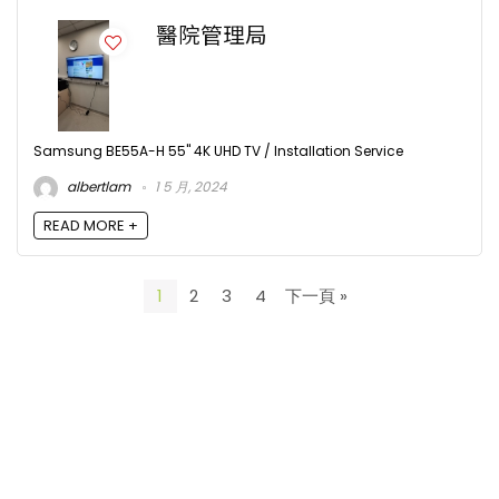
醫院管理局
Samsung BE55A-H 55" 4K UHD TV / Installation Service
albertlam
1 5 月, 2024
READ MORE +
1
2
3
4
下一頁 »