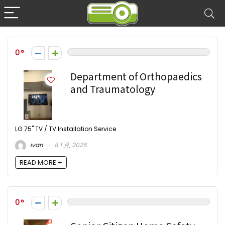
0
Department of Orthopaedics
and Traumatology
LG 75" TV / TV Installation Service
ivan
8 1 月, 2026
READ MORE +
0