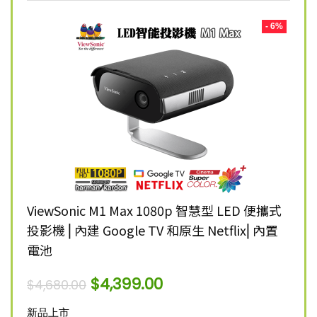
- 8%
- 6%
K 智慧
ViewSonic M1 Max 1080p 智慧型 LED 便攜式
Vie
投影機 ⎜內建 Google TV 和原生 Netflix⎜內置
雷射
電池
$
12,
$
4,399.00
$
4,680.00
新品
新品上市