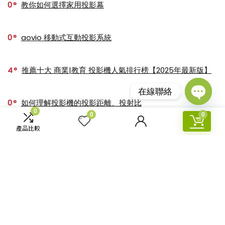
0
教你如何選擇家用投影幕
0
aovio 移動式互動投影系統
4
推薦十大 商業|教育 投影機人氣排行榜【2025年最新版】
在線聯絡
0
如何理解投影機的投影距離、投射比
Open
0
0
0
chaty
產品比較
0
【4K TOP Model】2024最新推薦十大人氣4K投影機
關於【香港投影】