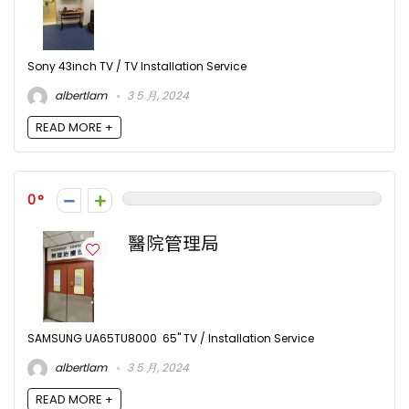
Sony 43inch TV / TV Installation Service
albertlam
3 5 月, 2024
READ MORE +
0
醫院管理局
SAMSUNG UA65TU8000 65" TV / Installation Service
albertlam
3 5 月, 2024
READ MORE +