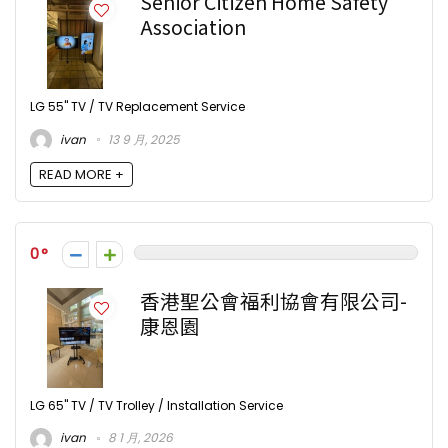
Senior Citizen Home Safety
Association
LG 55" TV / TV Replacement Service
ivan
13 9 月, 2025
READ MORE +
0
香港聖公會福利協會有限公司-
康恩園
LG 65" TV / TV Trolley / Installation Service
ivan
8 1 月, 2026