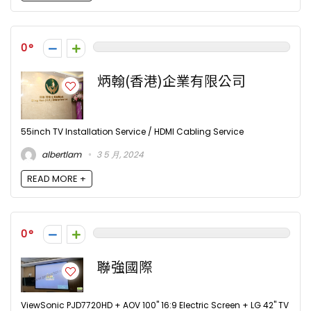
0
炳翰(香港)企業有限公司
55inch TV Installation Service / HDMI Cabling Service
albertlam
3 5 月, 2024
READ MORE +
0
聯強國際
ViewSonic PJD7720HD + AOV 100" 16:9 Electric Screen + LG 42" TV