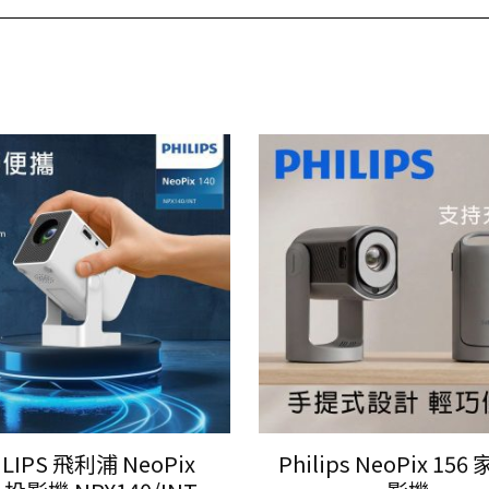
ILIPS 飛利浦 NeoPix
Philips NeoPix 15