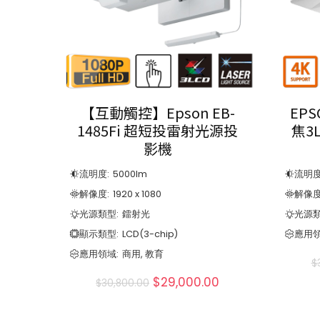
【互動觸控】Epson EB-
EPS
1485Fi 超短投雷射光源投
焦3
影機
流明度:
5000
lm
流明度
解像度:
1920 x 1080
解像度
光源類型:
鐳射光
光源類
顯示類型:
LCD(3-chip)
應用領
應用領域:
商用, 教育
$
$
29,000.00
$
30,800.00