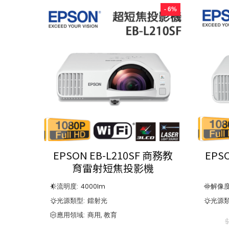
- 6%
EPSON EB-L210SF 商務教
EPS
育雷射短焦投影機
流明度:
4000
lm
解像度
光源類型:
鐳射光
光源類
應用領域:
商用, 教育