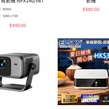
0 投影機 NPX140/INT
影機
$
980.00
:
150
lm
:
1280 x 720
$
990.00