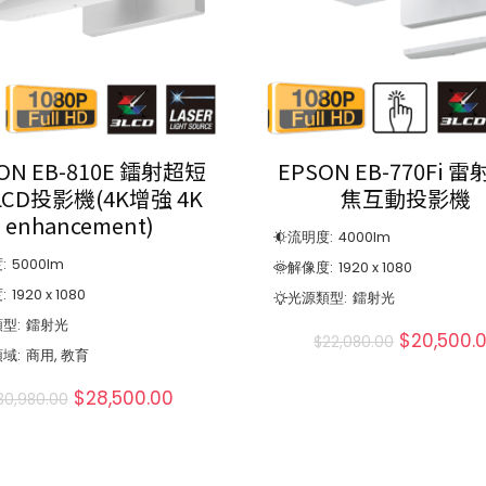
ON EB-810E 鐳射超短
EPSON EB-770Fi 
LCD投影機(4K增強 4K
焦互動投影機
enhancement)
流明度:
4000
lm
:
5000
lm
解像度:
1920 x 1080
:
1920 x 1080
光源類型:
鐳射光
型:
鐳射光
$
20,500.
$
22,080.00
域:
商用, 教育
$
28,500.00
30,980.00