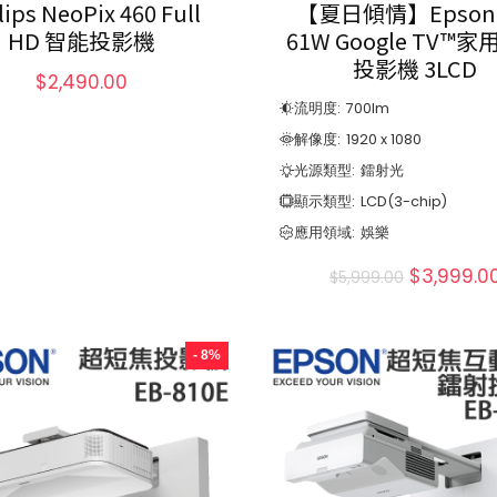
lips NeoPix 460 Full
【夏日傾情】Epson 
HD 智能投影機
61W Google TV™
投影機 3LCD
$
2,490.00
流明度:
700
lm
解像度:
1920 x 1080
光源類型:
鐳射光
顯示類型:
LCD(3-chip)
應用領域:
娛樂
$
3,999.0
$
5,999.00
- 8%