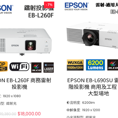
- 7%
ON EB-L260F 商務雷射
EPSON EB-L690SU
投影機
階投影機 商用及工程
大型場地
:
1920 x 1080
流明度:
6200
lm
型:
鐳射光
解像度:
1920 x 1200
$
18,000.00
$
19,380.00
光源類型:
鐳射光