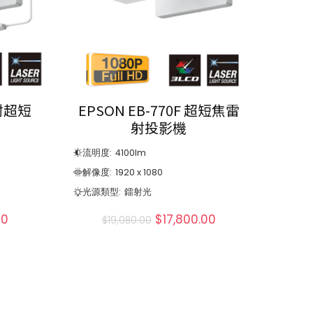
雷射超短
EPSON EB-770F 超短焦雷
射投影機
流明度:
4100
lm
解像度:
1920 x 1080
光源類型:
鐳射光
00
$
17,800.00
$
19,080.00