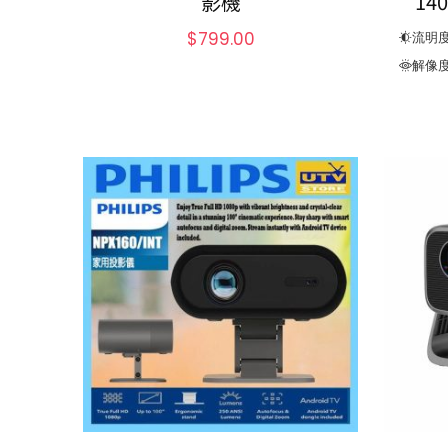
影機
14
$
799.00
流明度
解像度