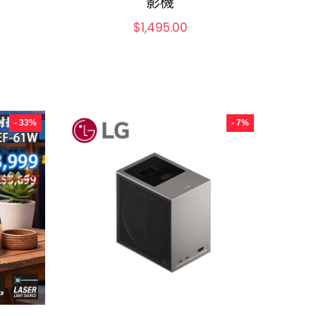
影機
$
1,495.00
- 33%
- 7%