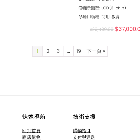
顯示類型:
LCD(3-chip)
應用領域:
商用, 教育
$
37,000.
$
39,480.00
1
2
3
…
19
下一頁 »
快速導航
技術支援​
回到首頁
購物指引
商店購物
支付與運送