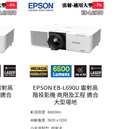
- 6%
- 7%
 雷射高
EPSON EB-L690U 雷射高
 適合
階投影機 商用及工程 適合
大型場地
流明度:
6900
lm
解像度:
1920 x 1200
光源類型:
鐳射光