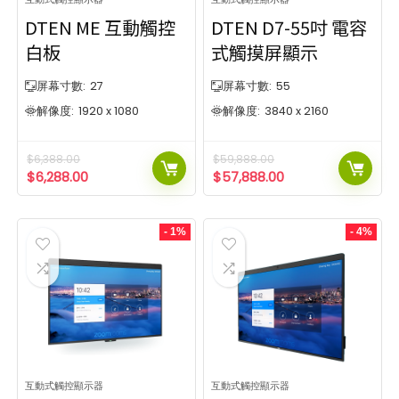
DTEN ME 互動觸控
DTEN D7-55吋 電容
白板
式觸摸屏顯示
屏幕寸數:
27
屏幕寸數:
55
解像度:
1920 x 1080
解像度:
3840 x 2160
$
6,388.00
$
59,888.00
$
6,288.00
$
57,888.00
- 1%
- 4%
互動式觸控顯示器
互動式觸控顯示器