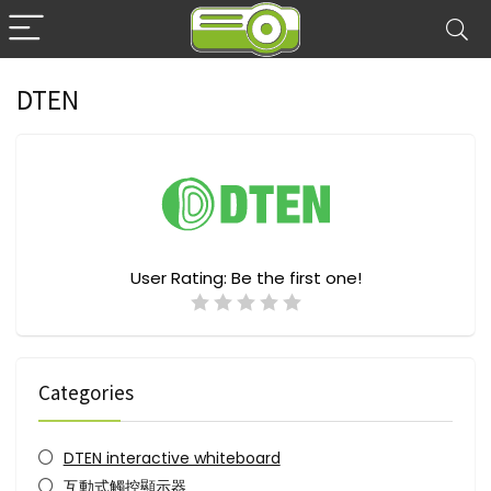
DTEN
User Rating:
Be the first one!
Categories
DTEN interactive whiteboard
互動式觸控顯示器