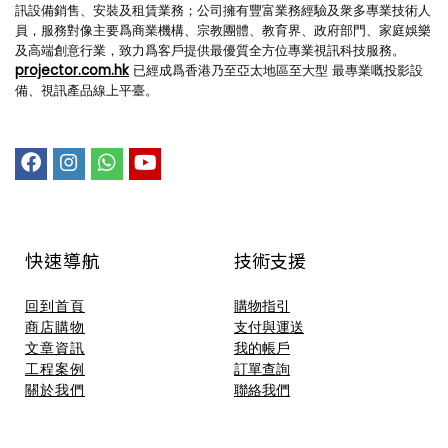
訊設備銷售、安裝及租賃業務；公司擁有豐富業務經驗及衆多專業技術人
員，服務對像主要爲商業機構、宗教團體、教育界、政府部門、家庭娛樂
及高端創意行業，致力爲客戶提供最優質全方位專業視訊科技服務。
projector.com.hk
已經成爲香港乃至亞太地區至大型 最專業嘅投影設
備、視訊產品線上平臺。
快速導航
技術支援​
回到首頁
購物指引
商店購物
支付與運送
文章資訊
我的帳戶
工程案例
訂單查詢
關於我們
聯絡我們