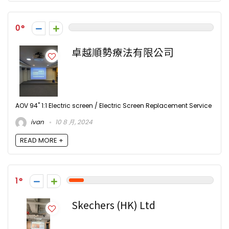
0
卓越順勢療法有限公司
AOV 94" 1:1 Electric screen / Electric Screen Replacement Service
ivan
10 8 月, 2024
READ MORE +
1
Skechers (HK) Ltd