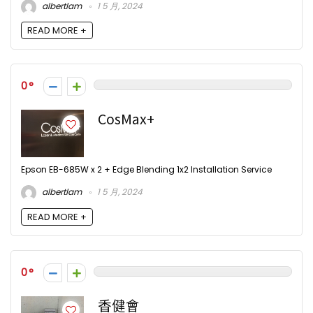
albertlam
1 5 月, 2024
READ MORE +
0
CosMax+
Epson EB-685W x 2 + Edge Blending 1x2 Installation Service
albertlam
1 5 月, 2024
READ MORE +
0
香健會