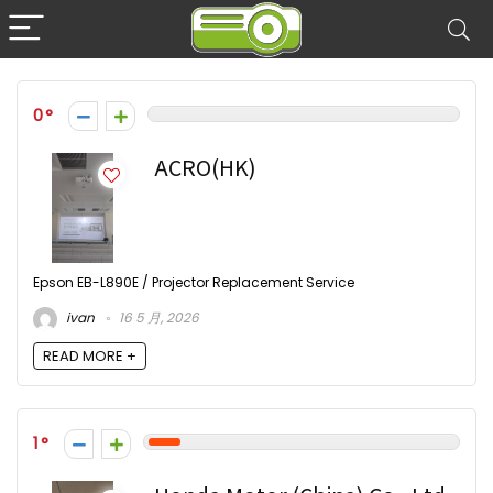
0
ACRO(HK)
Epson EB-L890E / Projector Replacement Service
ivan
16 5 月, 2026
READ MORE +
1