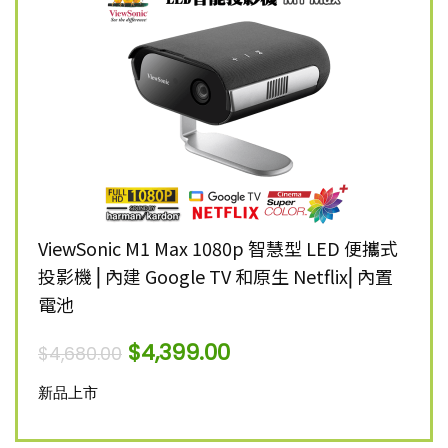
K 智慧
ViewSonic M1 Max 1080p 智慧型 LED 便攜式
Vie
投影機 ⎜內建 Google TV 和原生 Netflix⎜內置
雷射
電池
$
12,
$
4,399.00
$
4,680.00
新品
新品上市