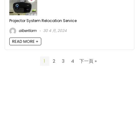
Projector System Relocation Service
albertlam
30 4 月, 2024
READ MORE +
1
2
3
4
下一頁 »