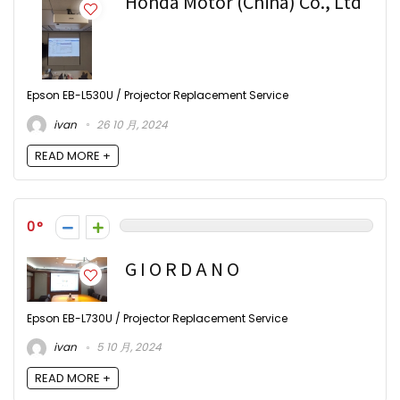
Honda Motor (China) Co., Ltd
Epson EB-L530U / Projector Replacement Service
ivan
26 10 月, 2024
READ MORE +
0
G I O R D A N O
Epson EB-L730U / Projector Replacement Service
ivan
5 10 月, 2024
READ MORE +