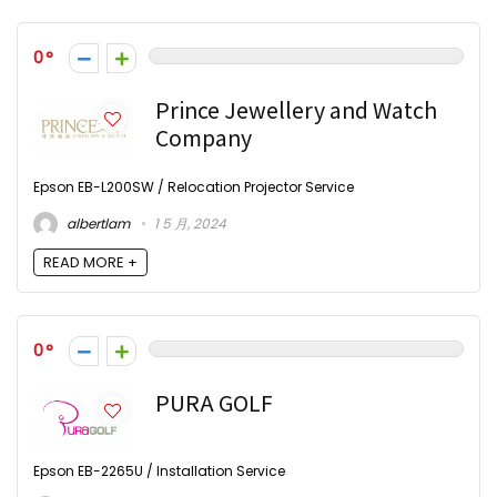
0
Prince Jewellery and Watch
Company
Epson EB-L200SW / Relocation Projector Service
albertlam
1 5 月, 2024
READ MORE +
0
PURA GOLF
Epson EB-2265U / Installation Service