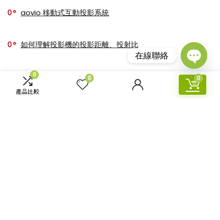
0
aovio 移動式互動投影系統
0
如何理解投影機的投影距離、投射比
在線聯絡
Open
chaty
0
4
推薦十大 商業|教育 投影機人氣排行榜【2025年最新版】
0
0
產品比較
0
【4K TOP Model】2024最新推薦十大人氣4K投影機
關於【香港投影】
香港投影-Hong Kong Projector
公司成立於2010年，主營投影機和視
訊設備銷售、安裝及租賃業務；公司擁有豐富業務經驗及衆多專業技術人