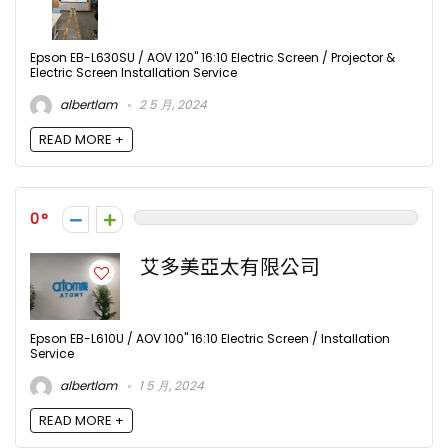
Epson EB-L630SU / AOV 120" 16:10 Electric Screen / Projector &
Electric Screen Installation Service
albertlam
2 5 月, 2024
READ MORE +
0
艾多美亞太有限公司
Epson EB-L610U / AOV 100" 16:10 Electric Screen / Installation
Service
albertlam
1 5 月, 2024
READ MORE +