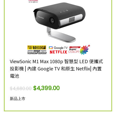
K 智慧
ViewSonic M1 Max 1080p 智慧型 LED 便攜式
Vie
投影機 ⎜內建 Google TV 和原生 Netflix⎜內置
雷射
電池
$
12,
$
4,399.00
$
4,680.00
新品
新品上市