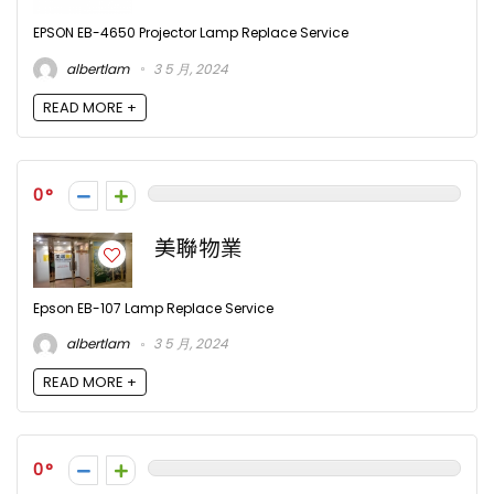
EPSON EB-4650 Projector Lamp Replace Service
albertlam
3 5 月, 2024
READ MORE +
0
美聯物業
Epson EB-107 Lamp Replace Service
albertlam
3 5 月, 2024
READ MORE +
0