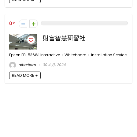
0
財富智慧研習社
Epson EB-536Wi Interactive + Whiteboard + Installation Service
albertlam
30 4 月, 2024
READ MORE +