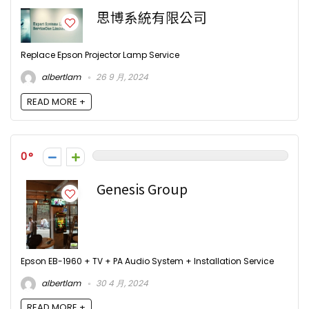
思博系統有限公司
Replace Epson Projector Lamp Service
albertlam
26 9 月, 2024
READ MORE +
0
Genesis Group
Epson EB-1960 + TV + PA Audio System + Installation Service
albertlam
30 4 月, 2024
READ MORE +