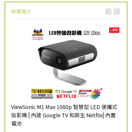
熱賣推介
- 8%
- 6%
K 智慧
ViewSonic M1 Max 1080p 智慧型 LED 便攜式
Vie
投影機 ⎜內建 Google TV 和原生 Netflix⎜內置
雷射
電池
$
12,