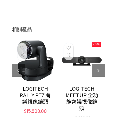
相關產品
 18%
- 8%
01
LOGITECH
LOGITECH
絡會
RALLY PTZ 會
MEETUP 全功
G
合觸
議視像鏡頭
能會議視像鏡
用
頭
E
$
15,800.00