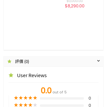
x
$
9,000.00
$
8,290.00
0
評價 (0)
User Reviews
0.0
out of 5
★
★
★
★
★
0
★
★
★
★
★
0