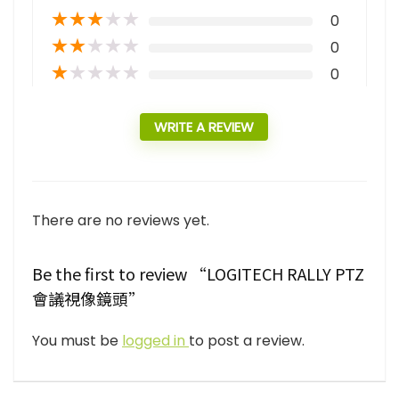
★
★
★
★
★
0
★
★
★
★
★
0
★
★
★
★
★
0
WRITE A REVIEW
There are no reviews yet.
Be the first to review “LOGITECH RALLY PTZ
會議視像鏡頭”
You must be
logged in
to post a review.