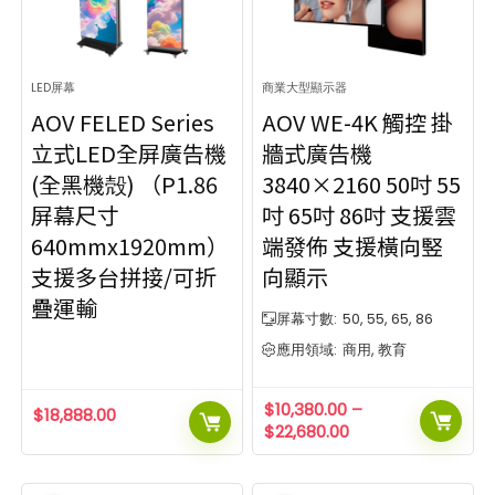
商用顯示廣告板
21
2
1
品牌
2
1
價格范圍
解像度
LED屏幕
商業大型顯示器
1920 x 1080
3840 x 2160
$4 080
$55 680
6
AOV FELED Series
AOV WE-4K 觸控 掛
價格范圍
解像度
對比度
立式LED全屏廣告機
牆式廣告機
1920 x 1080
3840 x 2160
$4 080
$55 680
6
1,000:1
1,200:1
1
9
(全黑機殻) （P1.86
3840×2160 50吋 55
對比度
1600:1
3,000:1
1
8
屏幕尺寸
吋 65吋 86吋 支援雲
5,000:1
1,000:1
1,200:1
1
7
9
640mmx1920mm）
端發佈 支援橫向竪
屏幕尺寸
觸控點數量
1600:1
3,000:1
1
8
支援多台拼接/可折
向顯示
5,000:1
7
10點觸控點
40點觸控點
32吋
86吋
屏幕尺寸
觸控點數量
疊運輸
屏幕寸數:
50, 55, 65, 86
10點觸控點
40點觸控點
10點觸控
20點觸控
40點觸控
40點觸控
32吋
86吋
32
50
64
70
86
排序方式
應用領域:
商用, 教育
Popularity
10點觸控
20點觸控
40點觸控
40點觸控
32
50
64
70
86
排序方式
$
10,380.00
–
Newness
$
18,888.00
$
22,680.00
Price: low to high
Popularity
Price: high to low
Newness
Price: low to high