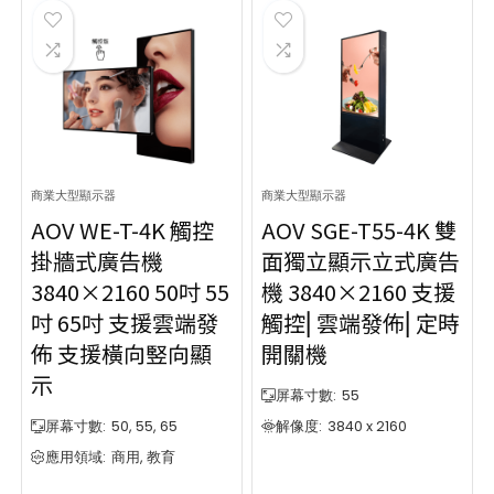
Show only products on sale
In stock only
Price: high to low
Clear filters
Show only products on sale
In stock only
Clear filters
商業大型顯示器
商業大型顯示器
AOV WE-T-4K 觸控
AOV SGE-T55-4K 雙
掛牆式廣告機
面獨立顯示立式廣告
3840×2160 50吋 55
機 3840×2160 支援
吋 65吋 支援雲端發
觸控⎜雲端發佈⎜定時
佈 支援橫向竪向顯
開關機
示
屏幕寸數:
55
屏幕寸數:
50, 55, 65
解像度:
3840 x 2160
應用領域:
商用, 教育