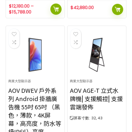
$
12,180.00
–
$
42,880.00
$
15,788.00
商業大型顯示器
商業大型顯示器
AOV DWEV 戶外系
AOV AGE-T 立式水
列 Android 掛牆廣
牌機⎜支援觸控⎜支援
告機 55吋 65吋 （黑
雲端發佈
色，薄款，4K屏
屏幕寸數:
32, 43
幕，高亮度，防水等
級IP66）亮度