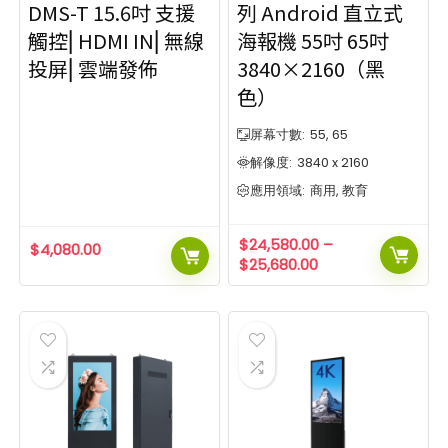
DMS-T 15.6吋 支援
列 Android 直立式
觸控⎜HDMI IN⎜無線
海報機 55吋 65吋
投屏⎜雲端發佈
3840×2160（黑
色）
屏幕寸數:
55, 65
解像度:
3840 x 2160
應用領域:
商用, 教育
$
24,580.00
–
$
4,080.00
$
25,680.00