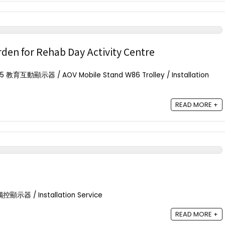
den for Rehab Day Activity Centre
教育互動顯示器 / AOV Mobile Stand W86 Trolley / Installation
READ MORE +
示器 / Installation Service
READ MORE +