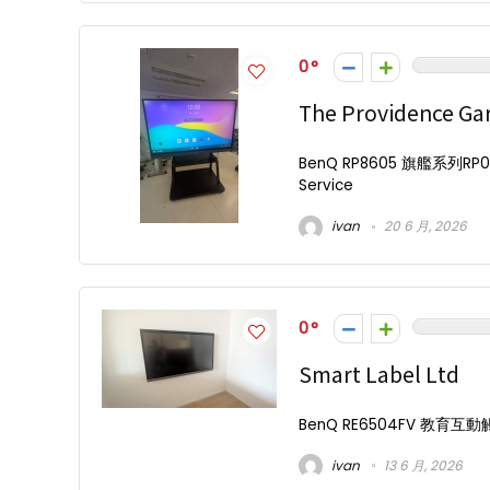
0
The Providence Gar
BenQ RP8605 旗艦系列RP05 
Service
ivan
20 6 月, 2026
0
Smart Label Ltd
BenQ RE6504FV 教育互動觸控顯
ivan
13 6 月, 2026