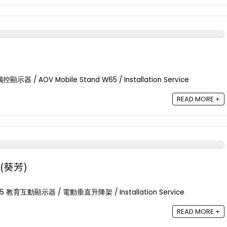
nic M1 Max 1080p 智慧型
ViewSonic LX720-4K 3,500 
攜式投影機 ⎜內建 Google TV
明 4K 智慧雷射家用投影機
etflix⎜內置電池
$
11,999.00
$
12,999.00
$
4,399.00
器 / AOV Mobile Stand W65 / Installation Service
00
新品上市
READ MORE +
(葵芳)
5 教育互動顯示器 / 電動垂直升降架 / Installation Service
READ MORE +