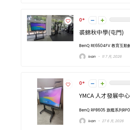
ViewSo
0
LED 便
裘錦秋中學(屯門)
和原生 N
BenQ RE6504FV 教育互動觸控顯示
$
4,680.
ivan
11 7 月, 2026
新品上市
0
YMCA 人才發展中心
BenQ RP8605 旗艦系列RP0
ivan
27 6 月, 2026