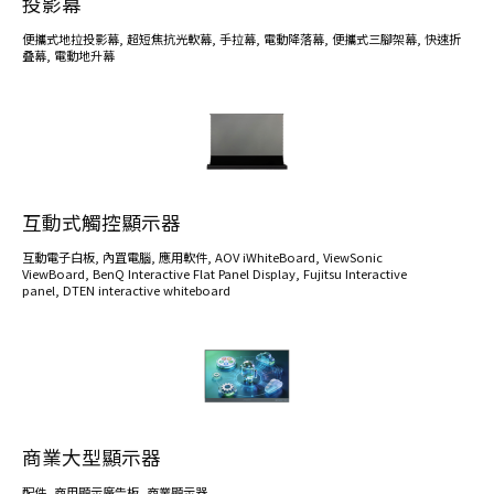
投影幕
便攜式地拉投影幕
,
超短焦抗光軟幕
,
手拉幕
,
電動降落幕
,
便攜式三腳架幕
,
快速折
叠幕
,
電動地升幕
互動式觸控顯示器
互動電子白板
,
內罝電腦
,
應用軟件
,
AOV iWhiteBoard
,
ViewSonic
ViewBoard
,
BenQ Interactive Flat Panel Display
,
Fujitsu Interactive
panel
,
DTEN interactive whiteboard
商業大型顯示器
配件
,
商用顯示廣告板
,
商業顯示器