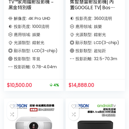
TV™家用鐳射投影機 –
焦智慧雷射投影機⎜內
黑金特別版
置GOOGLE TV⎜Bose
專業音效
解像度:
4K Pro UHD
投影亮度:
3600
流明
投影亮度:
1000
流明
應用領域:
娛樂
應用領域:
娛樂
光源類型:
鐳射光
光源類型:
鐳射光
顯示類型:
LCD(3-chip)
顯示類型:
LCD(3-chip)
投影類型:
超短距
投影類型:
常規
投影距離:
32.5-70.3
m
投影距離:
0.78-4.04
m
$
10,500.00
$
14,888.00
4%