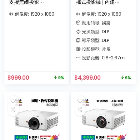
支援無線投影
攜式投影機 ⎜內建
Netflix、Disney+ 等
Google TV 和原生
DRM 加密串流影音內
Netflix⎜內置電池
解像度:
1920 x 1080
解像度:
1920 x 1080
容
應用領域:
娛樂
光源類型:
DLP
顯示類型:
DLP
投影類型:
常規
投影距離:
0.8-2.67
m
$
999.00
$
4,399.00
9%
6%