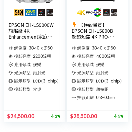
EPSON EH-LS9000W
【極致畫質】
旗艦級 4K
EPSON EH-LS800B
Enhancement家庭影
超超短焦 4K PRO-
院 3LCD雷射投影機
UHD鐳射投影機
9.8cm投100吋(黑色)
解像度:
3840 x 2160
解像度:
3840 x 2160
投影亮度:
2200
流明
投影亮度:
4000
流明
應用領域:
娛樂
應用領域:
娛樂
光源類型:
鐳射光
光源類型:
鐳射光
顯示類型:
LCD(3-chip)
顯示類型:
LCD(3-chip)
投影類型:
常規
投影類型:
超短距
投影距離:
0.3-0.5
m
$
24,500.00
$
28,500.00
2%
5%