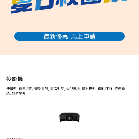
最新優惠 馬上申請
投影機
便攜型
,
短焦近距
,
微型系列
,
家庭影院
,
大型場地
,
鐳射投影
,
鐳射/工程
,
商務會
議
,
教育學習