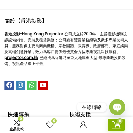
關於【香港投影】
香港投影-Hong Kong Projector
公司成立於2010年，主營投影機和視
訊設備銷售、安裝及租賃業務；公司擁有豐富業務經驗及衆多專業技術人
員，服務對像主要爲商業機構、宗教團體、教育界、政府部門、家庭娛樂
及高端創意行業，致力爲客戶提供最優質全方位專業視訊科技服務。
projector.com.hk
已經成爲香港乃至亞太地區至大型 最專業嘅投影設
備、視訊產品線上平臺。
在線聯絡
快速導航
技術支援​
Open
0
chaty
0
0
回到首頁
購物指引
產品比較