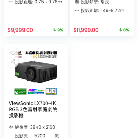
投影距離:
0.75～9.76
m
投影類型:
常規
投影距離:
1.49-9.72
m
$
9,999.00
$
11,999.00
9%
8%
ViewSonic LX700-4K
RGB 3色雷射家庭劇院
投影機
解像度:
3840 x 2160
投影亮
5200
流