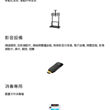
移動式支架
,
電動升降支架
影音設備
網絡鏡頭
,
投影機配件
,
網絡媒體播放器
,
無線影音分享器
,
電子設備
,
媒體音箱
,
影像
擷取卡
,
網卡
,
鏡頭
,
燈膽
…
消毒專用
圖畫文件消毒櫃