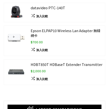
datavideo PTC-140T
加入比較
Epson ELPAP10 Wireless Lan Adapter 無線
網卡
$700.00
加入比較
HDBT850T HDBaseT Extender Transmitter
$2,000.00
加入比較