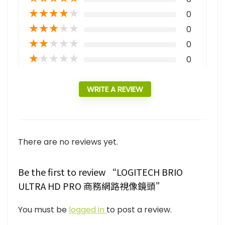
★
★
★
★
★
0
★
★
★
★
★
0
★
★
★
★
★
0
★
★
★
★
★
0
WRITE A REVIEW
There are no reviews yet.
Be the first to review “LOGITECH BRIO
ULTRA HD PRO 商務網路視像鏡頭”
You must be
logged in
to post a review.