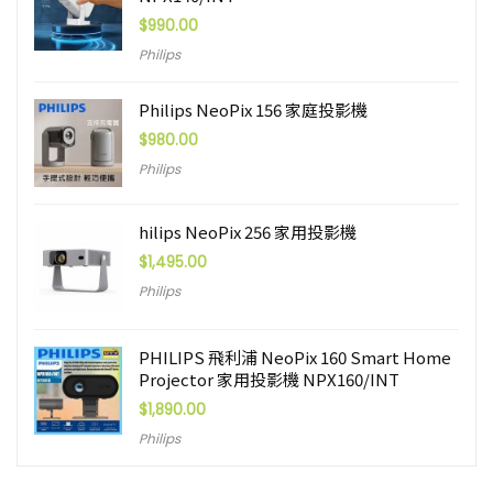
$
990.00
Philips
Philips NeoPix 156 家庭投影機
$
980.00
Philips
hilips NeoPix 256 家用投影機
$
1,495.00
Philips
PHILIPS 飛利浦 NeoPix 160 Smart Home
Projector 家用投影機 NPX160/INT
$
1,890.00
Philips