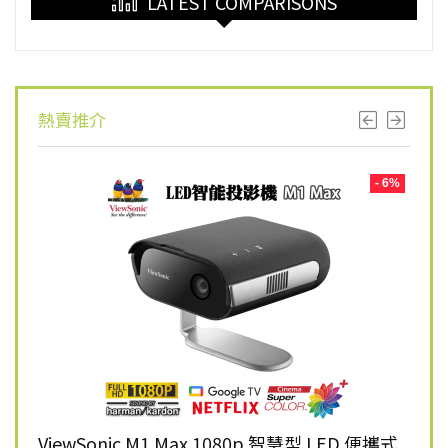
LATEST COMPARISONS
熱賣推介
- 8%
- 6%
K 智慧
ViewSonic M1 Max 1080p 智慧型 LED 便攜式
Vie