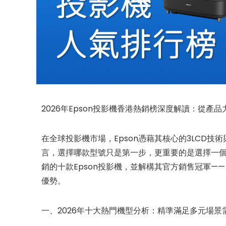
ViewSo
LED 便
和原生 N
2026年Epson投影機香港熱銷榜深度解讀：從產
$
4,680.
在全球投影機市場，Epson憑藉其核心的3LCD
言，選擇哪款型號只是第一步，更重要的是選擇一個
新品上市
銷的十款Epson投影機，並解構其官方銷售冠軍
優勢。
一、2026年十大熱門機型分析：精準滿足多元場景