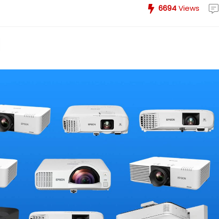
6694
Views
- 6%