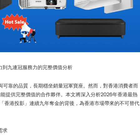
nic M1 Max 1080p 智慧型
ViewSonic LX720-4K 3,500 
攜式投影機 ⎜內建 Google TV
明 4K 智慧雷射家用投影機
etflix⎜內置電池
品力到九連冠服務力的完整價值分析
$
11,999.00
$
12,999.00
$
4,399.00
00
技術與可靠的品質，長期穩坐銷量冠軍寶座。然而，對香港消費者而
新品上市
能提供完整價值的合作夥伴。本文將深入分析2026年香港最熱
——「香港投影」連續九年奪金的背後，為香港市場帶來的不可替代
需求