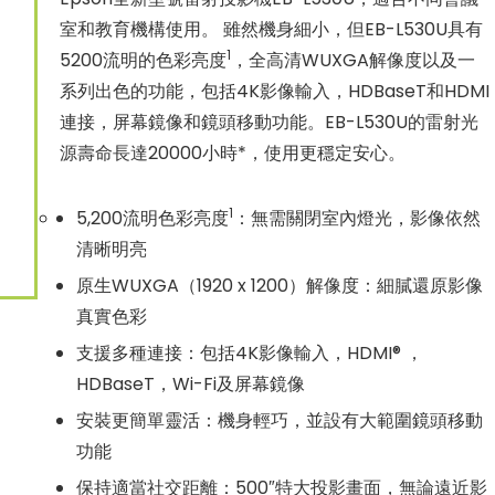
室和教育機構使用。 雖然機身細小，但EB-L530U具有
1
5200流明的色彩亮度
，全高清WUXGA解像度以及一
系列出色的功能，包括4K影像輸入，HDBaseT和HDMI
連接，屏幕鏡像和鏡頭移動功能。EB-L530U的雷射光
源壽命長達20000小時*，使用更穩定安心。
1
5,200流明色彩亮度
：無需關閉室內燈光，影像依然
清晰明亮
原生WUXGA（1920 x 1200）解像度：細膩還原影像
真實色彩
支援多種連接：包括4K影像輸入，HDMI® ，
HDBaseT，Wi-Fi及屏幕鏡像
安裝更簡單靈活：機身輕巧，並設有大範圍鏡頭移動
功能
保持適當社交距離：500″特大投影畫面，無論遠近影