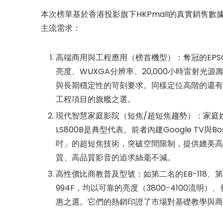
本次榜單基於香港投影旗下HKPmall的真實銷售
主流需求：
高端商用與工程應用（榜首機型）：奪冠的EPSON
亮度、WUXGA分辨率、20,000小時雷射
與長期穩定性的苛刻要求。同樣定位高階的還有第十
工程項目的旗艦之選。
現代智慧家庭影院（短焦/超短焦趨勢）：家庭娛樂
LS800B是典型代表。前者內建Google TV
吋」的超短焦技術，突破空間限制，提供媲美高
質、高品質影音的追求絲毫不減。
高性價比商教普及型號：如第二名的EB-118、第三
994F，均以可靠的亮度（3800-4100流
惠之選。它們的熱銷印證了市場對基礎教學與商