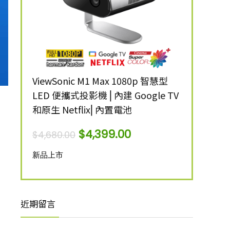
ANSI 流
ViewSonic M1 Max 1080p 智慧型
ViewSonic 
LED 便攜式投影機 ⎜內建 Google TV
明 4K 智
和原生 Netflix⎜內置電池
$
12,999.00
$
4,399.00
$
4,680.00
新品上市
新品上市
近期留言