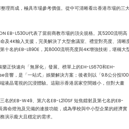
數據整理而成，極具市場參考價值。從中可清晰看出香港市場的三
 EB-L530U代表了當前商教市場的頂尖規格。其5200流明高
光源壽命及4K輸入支援，完美解決了大型會議室、禮堂對亮度、清晰
名的EB-L890E，其8000流明亮度與4K增強技術，堪稱大
正快速向「無屏化」發展。榜單上的EH-LS670和EH-
與Bose音響，是「一站式」娛樂解決方案；後者則以「9.8公分投100
端液晶電視的沉浸體驗。這顯示香港居家空間雖小，但對大畫
名的EB-W49、第六名EB-L210SF 短焦鐳射及第七名的EB-
明）、長壽命燈泡及完備的連接功能，成為學校與中小型企業的經濟實
務演示龐大且穩定的需求。