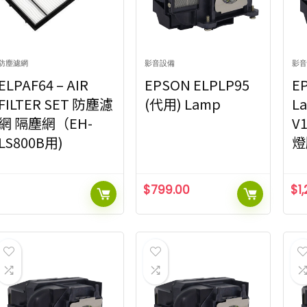
鏡頭
燈膽
19
39
網卡
觸控感應器
3
1
鏡頭
19
格范圍
對比度
網卡
3
防塵濾網
影音設備
影音
1,000:1
1,2
0
$79 000
1
格范圍
對比度
ELPAF64 – AIR
EPSON ELPLP95
E
1600:1
3,0
1
FILTER SET 防塵濾
(代用) Lamp
L
5,000:1
1,000:1
1,2
0
$79 000
1
7
1600:1
3,0
網 隔塵網（EH-
V
1
5,000:1
7
LS800B用)
燈
Show only products on sale
In stock only
Clear f
$
799.00
$
1
Show only products on sale
In stock only
Clear f