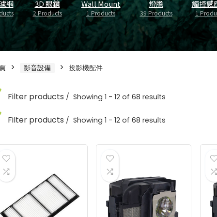
濾網
3D 眼鏡
Wall Mount
燈膽
觸控感
ducts
2 Products
1 Products
39 Products
1 Produ
頁
影音設備
投影機配件
Filter products
Showing 1 - 12 of 68 results
Filter products
Showing 1 - 12 of 68 results
投影機配件
關鍵字搜尋
選擇商品類型
投影機配件
防塵濾網
可以輸入想搜尋的商品關鍵字
1
關鍵字搜尋
選擇商品類型
3D 眼鏡
2
Wall Mount
防塵濾網
可以輸入想搜尋的商品關鍵字
1
1
燈膽
3D 眼鏡
39
2
觸控感應器
Wall Mount
1
1