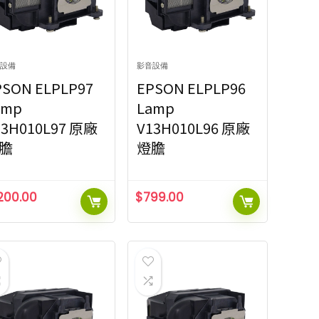
排序方式
設備
影音設備
00:1
Popularity
9
排序方式
PSON ELPLP97
EPSON ELPLP96
00:1
Newness
8
amp
Lamp
00:1
Price: low to high
Popularity
9
00:1
Price: high to low
Newness
13H010L97 原廠
V13H010L96 原廠
8
Price: low to high
膽
燈膽
Price: high to low
ilters
,200.00
$
799.00
ilters