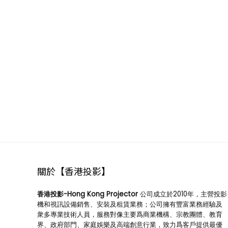
互動電子
白板
69
Horion
Interactive
Flat Panel
3
AOV
iWhiteBoard
8
BenQ
Interactive
Flat Panel
Display
21
DTEN
關於【香港投影】
interactive
whiteboard
香港投影-Hong Kong Projector
公司成立於2010年，主營投影
機和視訊設備銷售、安裝及租賃業務；公司擁有豐富業務經驗及
8
衆多專業技術人員，服務對像主要爲商業機構、宗教團體、教育
Fujitsu
界、政府部門、家庭娛樂及高端創意行業，致力爲客戶提供最優