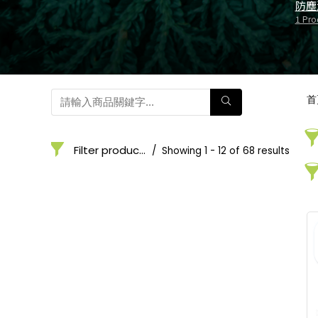
防塵
1 Pro
首
Filter products
Showing 1 - 12 of 68 results
投影機配件
用
Categories
Price
Order By
您
用
Default
$0
$79 000
您
Review
Count
0
79 000
互動黑板