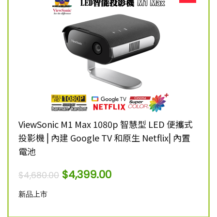
K 智慧
ViewSonic M1 Max 1080p 智慧型 LED 便攜式
Vie
投影機 ⎜內建 Google TV 和原生 Netflix⎜內置
雷射
電池
$
12,
$
4,399.00
$
4,680.00
新品
新品上市