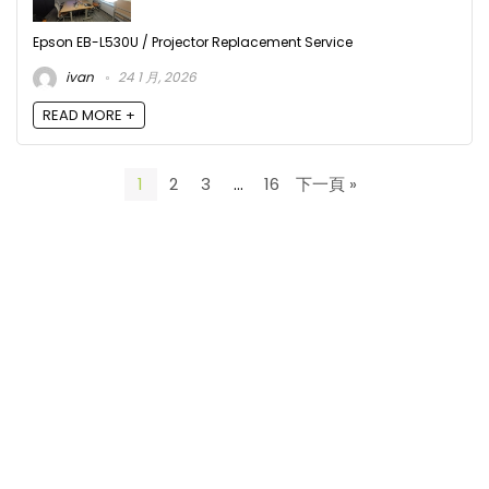
Epson EB-L530U / Projector Replacement Service
ivan
24 1 月, 2026
READ MORE +
1
2
3
…
16
下一頁 »