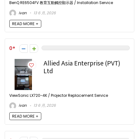
BenQ RE6504FV 教育互動觸控顯示器 / Installation Service
ivan
13 6 月, 2026
READ MORE +
0
Allied Asia Enterprise (PVT)
Ltd
ViewSonic LX720-4K / Projector Replacement Service
ivan
13 6 月, 2026
READ MORE +