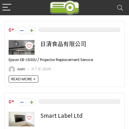
0
日清食品有限公司
Epson EB-L530U / Projector Replacement Service
ivan
11 7 月, 2026
READ MORE +
0
Smart Label Ltd