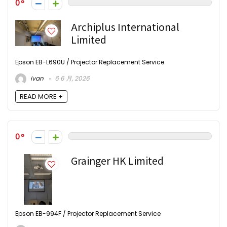
0
Archiplus International
Limited
Epson EB-L690U / Projector Replacement Service
ivan
6 6 月, 2026
READ MORE +
0
Grainger HK Limited
Epson EB-994F / Projector Replacement Service