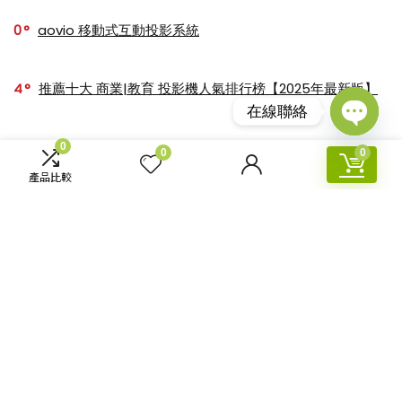
0
aovio 移動式互動投影系統
4
推薦十大 商業|教育 投影機人氣排行榜【2025年最新版】
在線聯絡
Open
0
如何理解投影機的投影距離、投射比
0
0
0
chaty
產品比較
0
【4K TOP Model】2024最新推薦十大人氣4K投影機
關於【香港投影】
香港投影-Hong Kong Projector
公司成立於2010年，主營投影機和視
訊設備銷售、安裝及租賃業務；公司擁有豐富業務經驗及衆多專業技術人