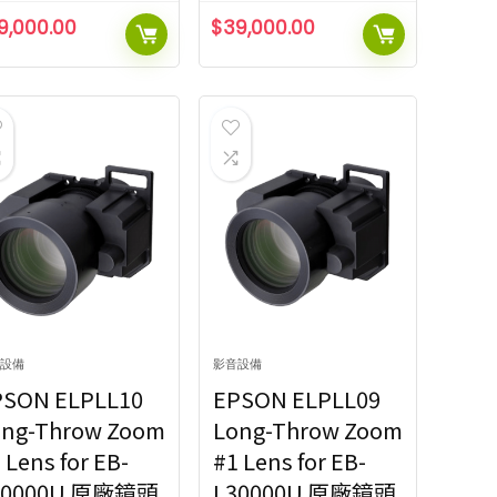
9,000.00
$
39,000.00
設備
影音設備
PSON ELPLL10
EPSON ELPLL09
ong-Throw Zoom
Long-Throw Zoom
 Lens for EB-
#1 Lens for EB-
30000U 原廠鏡頭
L30000U 原廠鏡頭