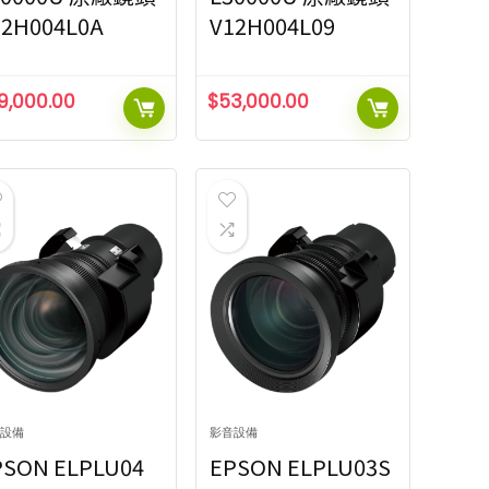
12H004L0A
V12H004L09
9,000.00
$
53,000.00
設備
影音設備
PSON ELPLU04
EPSON ELPLU03S