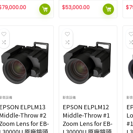
$
79,000.00
$
53,000.00
$
7
影音設備
影音設備
影音
EPSON ELPLM13
EPSON ELPLM12
E
Middle-Throw #2
Middle-Throw #1
L
Zoom Lens for EB-
Zoom Lens for EB-
#1
L30000U 原廠鏡頭
L30000U 原廠鏡頭
L