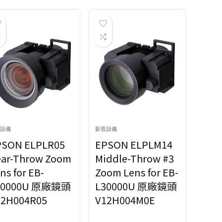
品牌
19
品牌
19
排序方式
00:1
Popularity
9
排序方式
00:1
Newness
8
00:1
Price: low to high
Popularity
9
00:1
Price: high to low
Newness
8
設備
影音設備
Price: low to high
PSON ELPLR05
EPSON ELPLM14
Price: high to low
ilters
ar-Throw Zoom
Middle-Throw #3
ns for EB-
Zoom Lens for EB-
ilters
30000U 原廠鏡頭
L30000U 原廠鏡頭
12H004R05
V12H004M0E