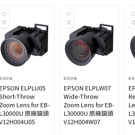
關鍵字搜尋
選擇商品類型
鏡頭
鏡頭
可以輸入想搜尋的商品關鍵字
19
關鍵字搜尋
選擇商品類型
鏡頭
可以輸入想搜尋的商品關鍵字
19
格范圍
對比度
1,000:1
1,2
2 500
$79 000
1
格范圍
對比度
1600:1
3,0
1
5,000:1
1,000:1
1,2
2 500
$79 000
1
7
1600:1
3,0
1
影音設備
影音設備
影音
5,000:1
7
EPSON ELPLU05
EPSON ELPLW07
E
Show only products on sale
In stock only
Clear f
Short-Throw
Wide-Throw
Re
Zoom Lens for EB-
Zoom Lens for EB-
Le
Show only products on sale
In stock only
Clear f
L30000U 原廠鏡頭
L30000U 原廠鏡頭
L
V12H004U05
V12H004W07
V