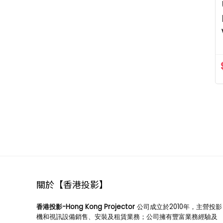
光軟幕
4
互動式觸控
顯示器
141
應用軟件
1
互動電子
白板
69
Horion
Interactive
Flat Panel
3
AOV
iWhiteBoard
8
BenQ
Interactive
關於【香港投影】
Flat Panel
Display
21
香港投影-Hong Kong Projector
公司成立於2010年，主營投影
DTEN
機和視訊設備銷售、安裝及租賃業務；公司擁有豐富業務經驗及