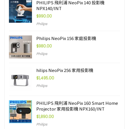
PHILIPS 飛利浦 NeoPix 140 投影機
NPX140/INT
$
990.00
Philips
Philips NeoPix 156 家庭投影機
$
980.00
Philips
hilips NeoPix 256 家用投影機
$
1,495.00
Philips
PHILIPS 飛利浦 NeoPix 160 Smart Home
Projector 家用投影機 NPX160/INT
$
1,890.00
Philips