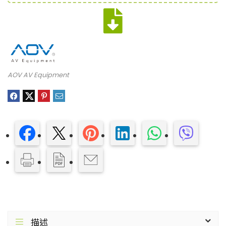
AOV AV Equipment
描述