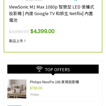
K 智慧
ViewSonic M1 Max 1080p 智慧型 LED 便攜式
Vie
投影機 ⎜內建 Google TV 和原生 Netflix⎜內置
雷射
電池
$
12,
$
4,399.00
$
4,680.00
新品
新品上市！
TOP OFFERS
Philips NeoPix 106 家用投影機
$
799.00
Philips