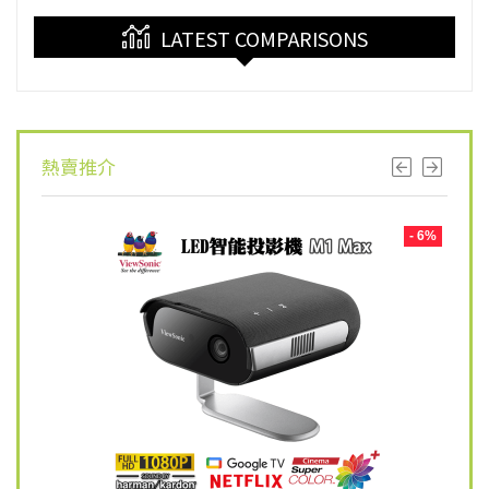
LATEST COMPARISONS
熱賣推介
- 8%
- 6%