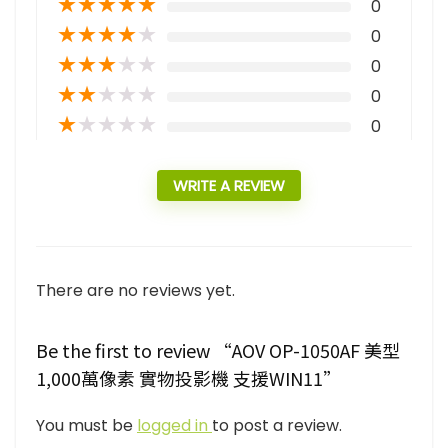
★
★
★
★
★
0
★
★
★
★
★
0
★
★
★
★
★
0
★
★
★
★
★
0
★
★
★
★
★
0
WRITE A REVIEW
There are no reviews yet.
Be the first to review “AOV OP-1050AF 美型
1,000萬像素 實物投影機 支援WIN11”
You must be
logged in
to post a review.