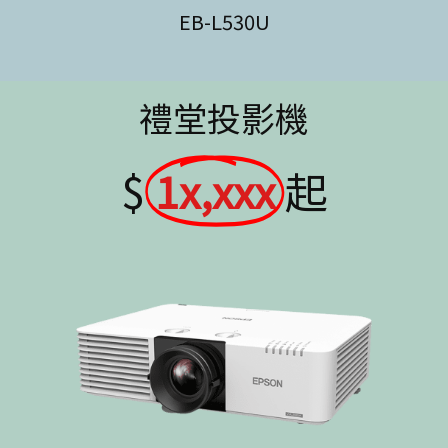
EB-L530U
禮堂投影機
$
1x,xxx
起