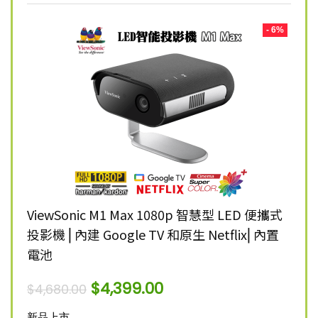
- 8%
- 6%
K 智慧
ViewSonic M1 Max 1080p 智慧型 LED 便攜式
Vie
投影機 ⎜內建 Google TV 和原生 Netflix⎜內置
雷射
電池
$
12,
$
4,399.00
$
4,680.00
新品
新品上市