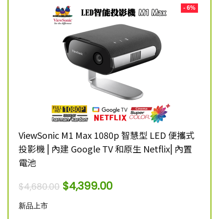
- 8%
- 6%
K 智慧
ViewSonic M1 Max 1080p 智慧型 LED 便攜式
Vie
投影機 ⎜內建 Google TV 和原生 Netflix⎜內置
雷射
電池
$
12,
$
4,399.00
$
4,680.00
新品
新品上市