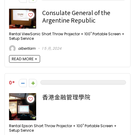
Consulate General of the
Argentine Republic
Rental ViewSonic Short Throw Projector + 100" Portable Screen +
Setup Service
albertlam
1 5 月, 2024
READ MORE +
0
香港金融管理學院
Rental Epson Short Throw Projector + 100" Portable Screen +
Setup Service