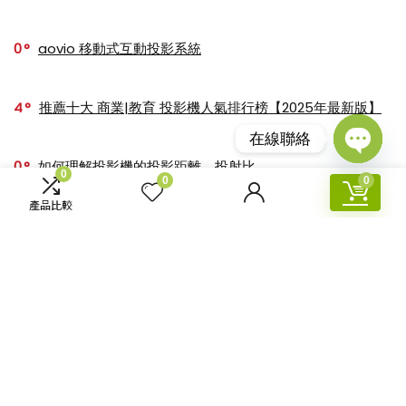
0
aovio 移動式互動投影系統
4
推薦十大 商業|教育 投影機人氣排行榜【2025年最新版】
在線聯絡
0
如何理解投影機的投影距離、投射比
Open
0
0
0
chaty
產品比較
0
【4K TOP Model】2024最新推薦十大人氣4K投影機
關於【香港投影】
香港投影-Hong Kong Projector
公司成立於2010年，主營投影機和視