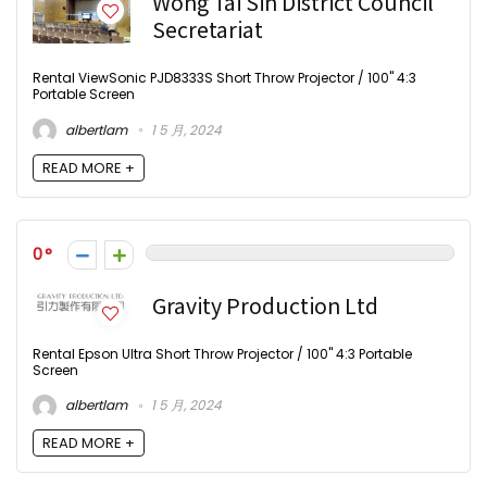
Wong Tai Sin District Council
Secretariat
Rental ViewSonic PJD8333S Short Throw Projector / 100" 4:3
Portable Screen
albertlam
1 5 月, 2024
READ MORE +
0
Gravity Production Ltd
Rental Epson Ultra Short Throw Projector / 100" 4:3 Portable
Screen
albertlam
1 5 月, 2024
READ MORE +