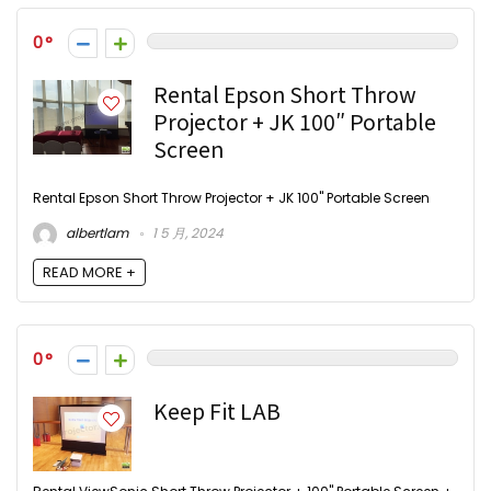
0
Rental Epson Short Throw
Projector + JK 100″ Portable
Screen
Rental Epson Short Throw Projector + JK 100" Portable Screen
albertlam
1 5 月, 2024
READ MORE +
0
Keep Fit LAB