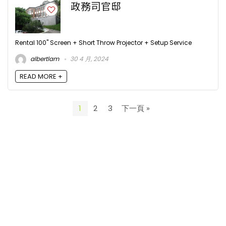
政務司官邸
Rental 100" Screen + Short Throw Projector + Setup Service
albertlam
30 4 月, 2024
READ MORE +
1
2
3
下一頁 »