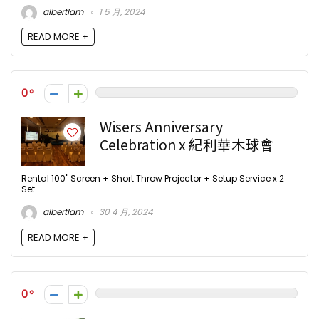
albertlam
1 5 月, 2024
READ MORE +
0
Wisers Anniversary
Celebration x 紀利華木球會
Rental 100" Screen + Short Throw Projector + Setup Service x 2
Set
albertlam
30 4 月, 2024
READ MORE +
0