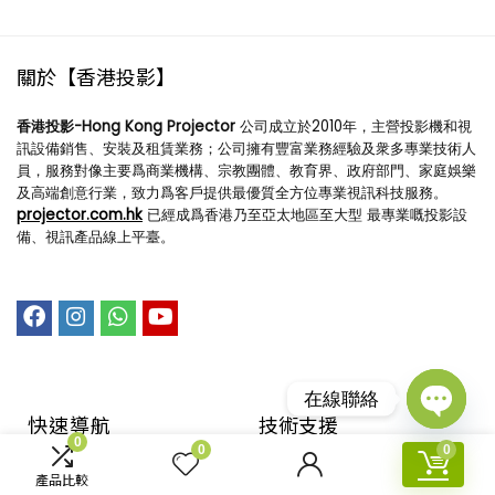
關於【香港投影】
香港投影-Hong Kong Projector
公司成立於2010年，主營投影機和視
訊設備銷售、安裝及租賃業務；公司擁有豐富業務經驗及衆多專業技術人
員，服務對像主要爲商業機構、宗教團體、教育界、政府部門、家庭娛樂
及高端創意行業，致力爲客戶提供最優質全方位專業視訊科技服務。
projector.com.hk
已經成爲香港乃至亞太地區至大型 最專業嘅投影設
備、視訊產品線上平臺。
在線聯絡
快速導航
技術支援​
Open
0
0
0
chaty
回到首頁
購物指引
產品比較