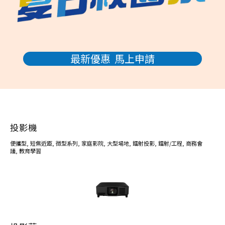
最新優惠 馬上申請
投影機
便攜型
,
短焦近距
,
微型系列
,
家庭影院
,
大型場地
,
鐳射投影
,
鐳射/工程
,
商務會
議
,
教育學習