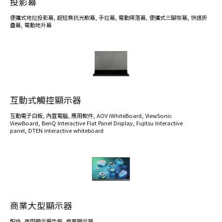
投影幕
便攜式地拉投影幕
,
超短焦抗光軟幕
,
手拉幕
,
電動降落幕
,
便攜式三腳架幕
,
快速折
叠幕
,
電動地升幕
互動式觸控顯示器
互動電子白板
,
內罝電腦
,
應用軟件
,
AOV iWhiteBoard
,
ViewSonic
ViewBoard
,
BenQ Interactive Flat Panel Display
,
Fujitsu Interactive
panel
,
DTEN interactive whiteboard
商業大型顯示器
配件
,
商用顯示廣告板
,
商業顯示器