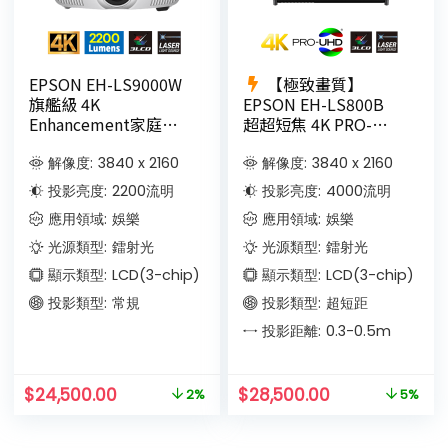
EPSON EH-LS9000W
【極致畫質】
旗艦級 4K
EPSON EH-LS800B
Enhancement家庭影
超超短焦 4K PRO-
院 3LCD雷射投影機
UHD鐳射投影機
9.8cm投100吋(黑色)
解像度:
3840 x 2160
解像度:
3840 x 2160
投影亮度:
2200
流明
投影亮度:
4000
流明
應用領域:
娛樂
應用領域:
娛樂
光源類型:
鐳射光
光源類型:
鐳射光
顯示類型:
LCD(3-chip)
顯示類型:
LCD(3-chip)
投影類型:
常規
投影類型:
超短距
投影距離:
0.3-0.5
m
$
24,500.00
$
28,500.00
2%
5%