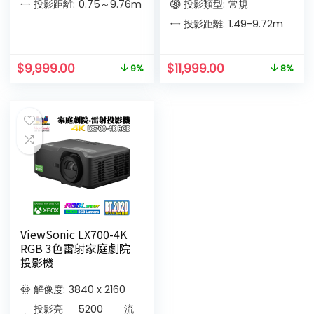
投影距離:
0.75～9.76
m
投影類型:
常規
投影距離:
1.49-9.72
m
$
9,999.00
$
11,999.00
9%
8%
ViewSonic LX700-4K
RGB 3色雷射家庭劇院
投影機
解像度:
3840 x 2160
投影亮
5200
流