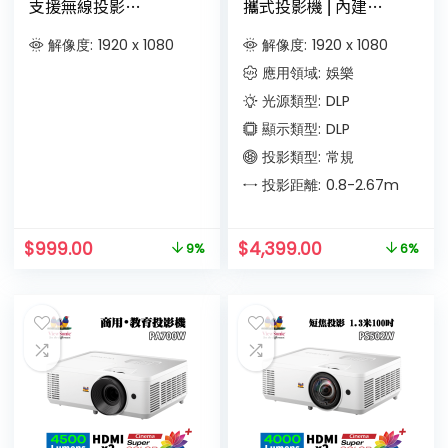
支援無線投影
攜式投影機 ⎜內建
Netflix、Disney+ 等
Google TV 和原生
DRM 加密串流影音內
Netflix⎜內置電池
解像度:
1920 x 1080
解像度:
1920 x 1080
容
應用領域:
娛樂
光源類型:
DLP
顯示類型:
DLP
投影類型:
常規
投影距離:
0.8-2.67
m
$
999.00
$
4,399.00
9%
6%