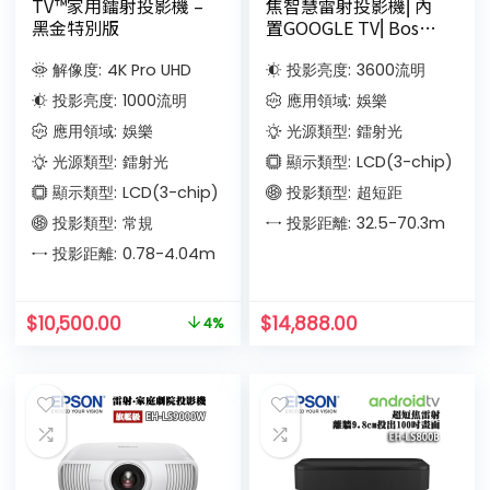
TV™家用鐳射投影機 –
焦智慧雷射投影機⎜內
黑金特別版
置GOOGLE TV⎜Bose
專業音效
解像度:
4K Pro UHD
投影亮度:
3600
流明
投影亮度:
1000
流明
應用領域:
娛樂
應用領域:
娛樂
光源類型:
鐳射光
光源類型:
鐳射光
顯示類型:
LCD(3-chip)
顯示類型:
LCD(3-chip)
投影類型:
超短距
投影類型:
常規
投影距離:
32.5-70.3
m
投影距離:
0.78-4.04
m
$
10,500.00
$
14,888.00
4%