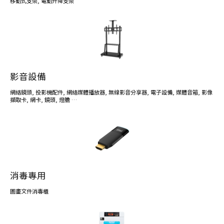
移動式支架
,
電動升降支架
影音設備
網絡鏡頭
,
投影機配件
,
網絡媒體播放器
,
無線影音分享器
,
電子設備
,
媒體音箱
,
影像
擷取卡
,
網卡
,
鏡頭
,
燈膽
…
消毒專用
圖畫文件消毒櫃