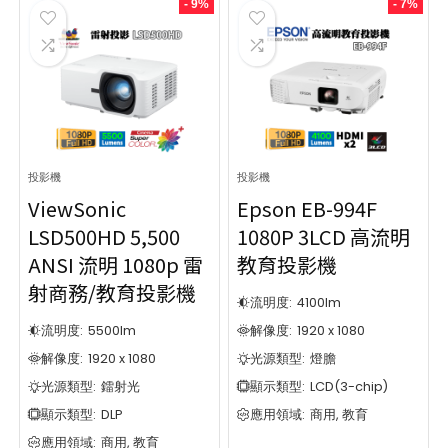
- 9%
- 7%
投影機
投影機
ViewSonic
Epson EB-994F
LSD500HD 5,500
1080P 3LCD 高流明
ANSI 流明 1080p 雷
教育投影機
射商務/教育投影機
流明度:
4100
lm
流明度:
5500
lm
解像度:
1920 x 1080
解像度:
1920 x 1080
光源類型:
燈膽
光源類型:
鐳射光
顯示類型:
LCD(3-chip)
顯示類型:
DLP
應用領域:
商用, 教育
應用領域:
商用, 教育