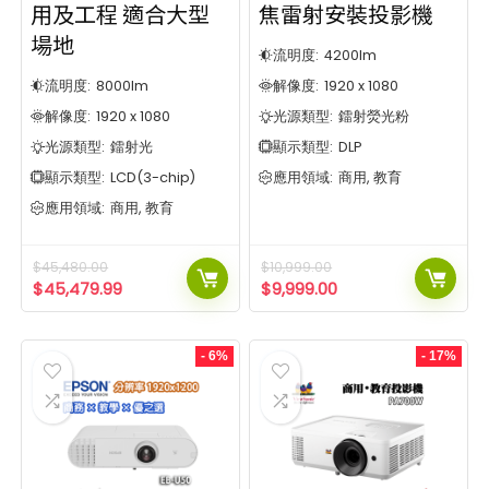
用及工程 適合大型
焦雷射安裝投影機
場地
流明度:
4200
lm
流明度:
8000
lm
解像度:
1920 x 1080
解像度:
1920 x 1080
光源類型:
鐳射熒光粉
光源類型:
鐳射光
顯示類型:
DLP
顯示類型:
LCD(3-chip)
應用領域:
商用, 教育
應用領域:
商用, 教育
$
45,480.00
$
10,999.00
$
45,479.99
$
9,999.00
- 6%
- 17%