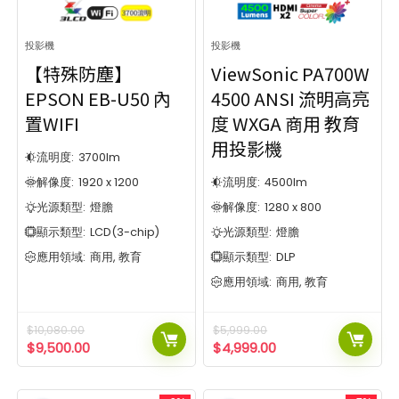
投影機
投影機
【特殊防塵】
ViewSonic PA700W
EPSON EB-U50 內
4500 ANSI 流明高亮
置WIFI
度 WXGA 商用 教育
用投影機
流明度:
3700
lm
解像度:
1920 x 1200
流明度:
4500
lm
光源類型:
燈膽
解像度:
1280 x 800
顯示類型:
LCD(3-chip)
光源類型:
燈膽
應用領域:
商用, 教育
顯示類型:
DLP
應用領域:
商用, 教育
$
10,080.00
$
5,999.00
$
9,500.00
$
4,999.00