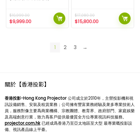
$
10,999.00
$
17,080.00
$
9,999.00
$
15,800.00
1
2
3
→
關於【香港投影】
香港投影-Hong Kong Projector
公司成立於2010年，主營投影機和視
訊設備銷售、安裝及租賃業務；公司擁有豐富業務經驗及衆多專業技術人
員，服務對像主要爲商業機構、宗教團體、教育界、政府部門、家庭娛樂
及高端創意行業，致力爲客戶提供最優質全方位專業視訊科技服務。
projector.com.hk
已經成爲香港乃至亞太地區至大型 最專業嘅投影設
備、視訊產品線上平臺。