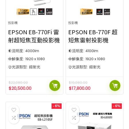
鐳射投影
教育學習
8
32
短焦近距
鐳射/工程
4
2
便攜型
鐳射投影
5
8
微型系列
短焦近距
投影機
投影機
4
1
品牌
便攜型
5
EPSON EB-770Fi 雷
EPSON EB-770F 超
微型系列
1
13
10
射超短焦互動投影機
短焦雷射投影機
品牌
流明度:
4000
lm
流明度:
4100
lm
13
10
4
1
解像度:
1920 x 1080
解像度:
1920 x 1080
4
1
光源類型:
鐳射光
光源類型:
鐳射光
4
$
22,080.00
$
19,080.00
4
價格范圍
流明度
$
20,500.00
$
17,800.00
5100流明
8000流明
$4 999
$69 000
價格范圍
流明度
- 6%
- 6%
5100流明
8000流明
解像度
$4 999
$69 000
1024 x 768
1280 x 800
2
5
解像度
1920 x 720
1920 x 1080
1
13