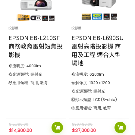
1920 x 1200
1024 x 768
3840 x 2160
1280 x 800
2
4
5
1
對比度
顯示技術
1920 x 720
1920 x 1080
1
13
1920 x 1200
3840 x 2160
4
1
1,000:1
1,200:1
LCD(3-chip)
DLP
1
9
6
4
對比度
顯示技術
光源類型
1600:1
3,000:1
1
8
投影機
投影機
5,000:1
1,000:1
1,200:1
LCD(3-chip)
DLP
1
7
9
6
4
燈膽
鐳射光
EPSON EB-L210SF
EPSON EB-L690SU
4
8
光源類型
1600:1
3,000:1
1
8
鐳射熒光粉
1
商務教育雷射短焦投
雷射高階投影機 商
5,000:1
7
排序方式
燈膽
鐳射光
4
8
影機
用及工程 適合大型
鐳射熒光粉
1
Popularity
場地
排序方式
流明度:
4000
lm
Newness
Price: low to high
Popularity
光源類型:
鐳射光
流明度:
6200
lm
Price: high to low
Newness
應用領域:
商用, 教育
解像度:
1920 x 1200
Price: low to high
光源類型:
鐳射光
Show only products on sale
In stock only
Price: high to low
顯示類型:
LCD(3-chip)
Clear filters
應用領域:
商用, 教育
Show only products on sale
In stock only
Clear filters
$
15,780.00
$
39,480.00
$
14,800.00
$
37,000.00