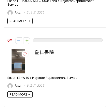
Epson EB-PU1007WNL & U03s Lens / Projector Replacement
Service
ivan
24 1 月, 2026
READ MORE +
0
皇仁書院
Epson EB-W49 / Projector Replacement Service
ivan
6 12 月, 2025
READ MORE +