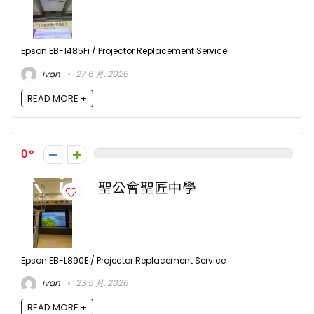
Epson EB-1485Fi / Projector Replacement Service
ivan
27 6 月, 2026
READ MORE +
0
聖公會聖匠中學
Epson EB-L890E / Projector Replacement Service
ivan
23 5 月, 2026
READ MORE +