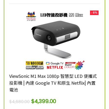
- 8%
- 6%
K 智慧
ViewSonic M1 Max 1080p 智慧型 LED 便攜式
Vie
投影機 ⎜內建 Google TV 和原生 Netflix⎜內置
雷射
電池
$
12,
$
4,399.00
$
4,680.00
新品