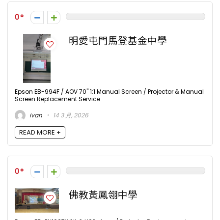
0
明愛屯門馬登基金中學
Epson EB-994F / AOV 70" 1:1 Manual Screen / Projector & Manual
Screen Replacement Service
ivan
14 3 月, 2026
READ MORE +
0
佛教黃鳳翎中學