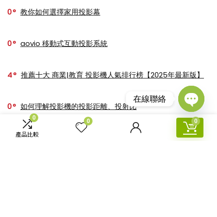
0
教你如何選擇家用投影幕
0
aovio 移動式互動投影系統
4
推薦十大 商業|教育 投影機人氣排行榜【2025年最新版】
在線聯絡
0
如何理解投影機的投影距離、投射比
Open
0
0
0
chaty
產品比較
0
【4K TOP Model】2024最新推薦十大人氣4K投影機
關於【香港投影】