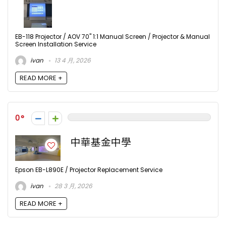
EB-118 Projector / AOV 70" 1:1 Manual Screen / Projector & Manual
Screen Installation Service
ivan
13 4 月, 2026
READ MORE +
0
中華基金中學
Epson EB-L890E / Projector Replacement Service
ivan
28 3 月, 2026
READ MORE +