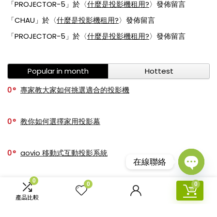
「
PROJECTOR-5
」於〈
什麼是投影機租用?
〉發佈留言
「
CHAU
」於〈
什麼是投影機租用?
〉發佈留言
「
PROJECTOR-5
」於〈
什麼是投影機租用?
〉發佈留言
Popular in month
Hottest
0
專家教大家如何挑選適合的投影機
0
教你如何選擇家用投影幕
0
aovio 移動式互動投影系統
在線聯絡
Open
0
4
推薦十大 商業|教育 投影機人氣排行榜【2025年最新版】
0
0
chaty
產品比較
0
如何理解投影機的投影距離、投射比