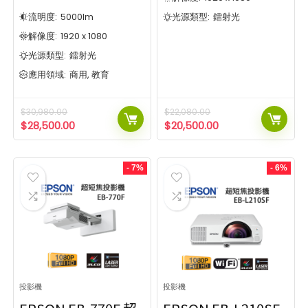
SHOW MORE
1,000:1
1,200:1
DLP(1-chip)
LCD(3-chip)
1
9
2
流明度:
5000
lm
光源類型:
鐳射光
對比度
顯示技術
1600:1
3,000:1
DLP
1
8
8
解像度:
1920 x 1080
光源類型
5,000:1
1,000:1
1,200:1
DLP(1-chip)
LCD(3-chip)
1
7
9
2
光源類型:
鐳射光
1600:1
3,000:1
DLP
1
8
8
DLP
燈膽
2
13
應用領域:
商用, 教育
光源類型
5,000:1
7
LED
鐳射光
3
65
鐳射熒光粉
DLP
燈膽
2
1
13
$
30,980.00
$
22,080.00
畫面比例
排序方式
LED
鐳射光
3
65
$
28,500.00
$
20,500.00
鐳射熒光粉
1
Popularity
4:3
16:9
9
10
畫面比例
排序方式
Newness
16:10
9
- 7%
- 6%
Price: low to high
Popularity
4:3
16:9
9
10
Price: high to low
Newness
16:10
9
Price: low to high
Show only products on sale
In stock only
Price: high to low
Clear filters
Show only products on sale
In stock only
Clear filters
投影機
投影機