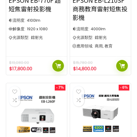
EPSON EB-770F 超
EPSON EB-L210SF
短焦雷射投影機
商務教育雷射短焦投
影機
流明度:
4100
lm
解像度:
1920 x 1080
流明度:
4000
lm
光源類型:
鐳射光
光源類型:
鐳射光
應用領域:
商用, 教育
$
19,080.00
$
15,780.00
$
17,800.00
$
14,800.00
- 7%
- 6%