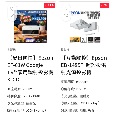
用關鍵字搜尋
選擇商品類型
投影機
鐳射光
- 33%
- 6%
商務會議
您可以輸入想搜尋的商品關鍵字
61
用關鍵字搜尋
選擇商品類型
教育學習
32
鐳射/工程
商務會議
您可以輸入想搜尋的商品關鍵字
61
31
鐳射投影
教育學習
62
32
家庭影院
鐳射/工程
69
31
短焦近距
鐳射投影
29
62
大型場地
家庭影院
投影機
投影機
24
69
便攜型
短焦近距
46
29
【夏日傾情】Epson
【互動觸控】Epson
微型系列
大型場地
9
24
EF-61W Google
EB-1485Fi 超短投雷
品牌
便攜型
46
TV™家用鐳射投影機
射光源投影機
微型系列
9
6
1
3LCD
品牌
流明度:
5000
lm
6
1
37
19
流明度:
700
lm
解像度:
1920 x 1080
解像度:
1920 x 1080
光源類型:
鐳射光
37
19
70
8
光源類型:
鐳射光
顯示類型:
LCD(3-chip)
顯示類型:
LCD(3-chip)
應用領域:
商用, 教育
70
8