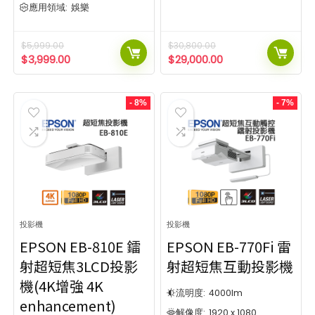
5
112
應用領域:
娛樂
5
112
12
10
$
5,999.00
$
30,800.00
$
3,999.00
$
29,000.00
12
10
2
13
- 8%
- 7%
2
13
價格范圍
流明度
3300 LED流明
31000流明
$3 999
$800 000
價格范圍
流明度
3300 LED流明
31000流明
解像度
$3 999
$800 000
4K Pro UHD
854 x 480
4
3
解像度
1024 x 768
1280 x 720
28
5
投影機
投影機
1280 x 768
4K Pro UHD
1280 x 800
854 x 480
4
4
3
40
EPSON EB-810E 鐳
EPSON EB-770Fi 雷
1366 x 768
1024 x 768
1920 x 720
1280 x 720
28
1
5
1
射超短焦3LCD投影
射超短焦互動投影機
1400 x 1050
1280 x 768
1920 x 1080
1280 x 800
4
4
40
74
機(4K增強 4K
1366 x 768
1920 x 720
SHOW MORE
1
1
流明度:
4000
lm
enhancement)
1400 x 1050
1920 x 1080
對比度
顯示技術
4
74
解像度:
1920 x 1080