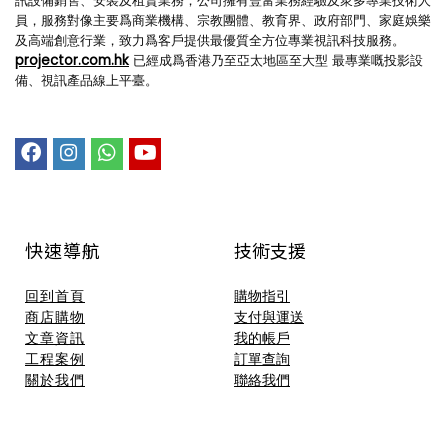
訊設備銷售、安裝及租賃業務；公司擁有豐富業務經驗及衆多專業技術人
員，服務對像主要爲商業機構、宗教團體、教育界、政府部門、家庭娛樂
及高端創意行業，致力爲客戶提供最優質全方位專業視訊科技服務。
projector.com.hk
已經成爲香港乃至亞太地區至大型 最專業嘅投影設
備、視訊產品線上平臺。
快速導航
技術支援​
回到首頁
購物指引
商店購物
支付與運送
文章資訊
我的帳戶
工程案例
訂單查詢
關於我們
聯絡我們