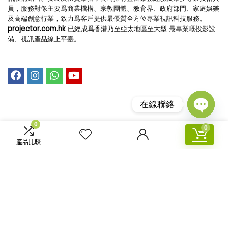
員，服務對像主要爲商業機構、宗教團體、教育界、政府部門、家庭娛樂
及高端創意行業，致力爲客戶提供最優質全方位專業視訊科技服務。
projector.com.hk
已經成爲香港乃至亞太地區至大型 最專業嘅投影設
備、視訊產品線上平臺。
在線聯絡
Open
快速導航
技術支援​
0
0
chaty
產品比較
回到首頁
購物指引
商店購物
支付與運送
文章資訊
我的帳戶
工程案例
訂單查詢
關於我們
聯絡我們