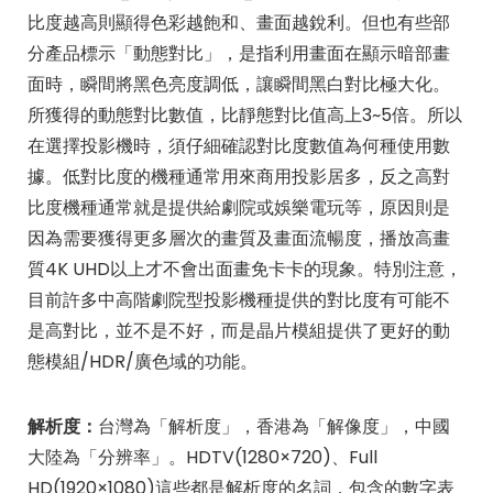
比度越高則顯得色彩越飽和、畫面越銳利。但也有些部
分產品標示「動態對比」，是指利用畫面在顯示暗部畫
面時，瞬間將黑色亮度調低，讓瞬間黑白對比極大化。
所獲得的動態對比數值，比靜態對比值高上3~5倍。所以
在選擇投影機時，須仔細確認對比度數值為何種使用數
據。低對比度的機種通常用來商用投影居多，反之高對
比度機種通常就是提供給劇院或娛樂電玩等，原因則是
因為需要獲得更多層次的畫質及畫面流暢度，播放高畫
質4K UHD以上才不會出面畫免卡卡的現象。特別注意，
目前許多中高階劇院型投影機種提供的對比度有可能不
是高對比，並不是不好，而是晶片模組提供了更好的動
態模組/HDR/廣色域的功能。
解析度：
台灣為「解析度」，香港為「解像度」，中國
大陸為「分辨率」。HDTV(1280×720)、Full
HD(1920×1080)這些都是解析度的名詞，包含的數字表