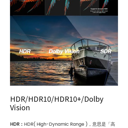
HDR/HDR10/HDR10+/Dolby
Vision
HDR：
HDR( High-Dynamic Range )，意思是「高