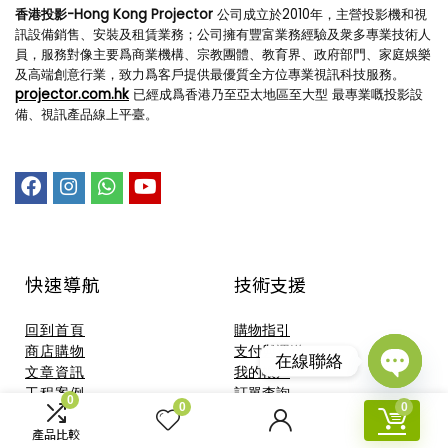
香港投影-Hong Kong Projector
公司成立於2010年，主營投影機和視
訊設備銷售、安裝及租賃業務；公司擁有豐富業務經驗及衆多專業技術人
員，服務對像主要爲商業機構、宗教團體、教育界、政府部門、家庭娛樂
及高端創意行業，致力爲客戶提供最優質全方位專業視訊科技服務。
projector.com.hk
已經成爲香港乃至亞太地區至大型 最專業嘅投影設
備、視訊產品線上平臺。
快速導航
技術支援​
回到首頁
購物指引
商店購物
支付與運送
在線聯絡
文章資訊
我的帳戶
Open
工程案例
訂單查詢
chaty
0
0
0
關於我們
聯絡我們
產品比較