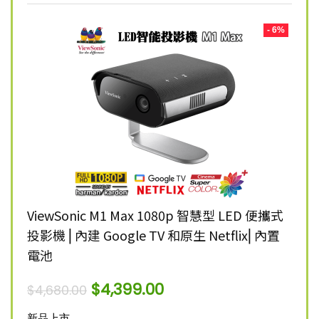
- 8%
- 6%
K 智慧
ViewSonic M1 Max 1080p 智慧型 LED 便攜式
Vie
投影機 ⎜內建 Google TV 和原生 Netflix⎜內置
雷射
電池
$
12,
$
4,399.00
$
4,680.00
新品
新品上市