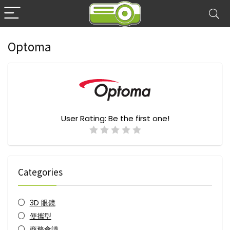
Optoma
User Rating:
Be the first one!
Categories
3D 眼鏡
便攜型
商務會議