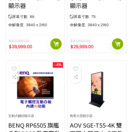
224 x 224
4K Pro UHD
256 x 256
720p
1
4
3
2
顯示器
顯示器
384 x 384
900p
510 x 510
1080p
1
1
3
1
544 x 544
224 x 224
612 x 612
256 x 256
1
1
1
2
屏幕寸數:
86
屏幕寸數:
75
384 x 384
510 x 510
SHOW MORE
1
1
解像度:
3840 x 2160
解像度:
3840 x 2160
544 x 544
612 x 612
對比度
顯示技術
1
1
SHOW MORE
1,000:1
1,200:1
DLP(1-chip)
LCD(3-chip)
1
9
2
$
40,999.00
$
30,999.00
對比度
顯示技術
$
39,999.00
$
29,999.00
1600:1
3,000:1
DLP
1
8
8
光源類型
5,000:1
1,000:1
1,200:1
DLP(1-chip)
LCD(3-chip)
1
7
9
2
1600:1
3,000:1
DLP
1
8
8
DLP
燈膽
2
13
- 4%
光源類型
5,000:1
7
LED
鐳射光
4
65
鐳射熒光粉
DLP
燈膽
2
1
13
屏幕尺寸
屏幕亮度
LED
鐳射光
4
65
鐳射熒光粉
1
400尼特
1000尼特
16吋
138吋
屏幕尺寸
屏幕亮度
400尼特
1000尼特
400
450
500
700
1000
16吋
138吋
16
35
55
75
138
觸控點數量
互動式觸控顯示器
商業大型顯示器
10點觸控點
40點觸控點
400
450
500
700
1000
BENQ RP6505 旗艦
AOV SGE-T55-4K 雙
16
35
55
75
138
觸控點數量