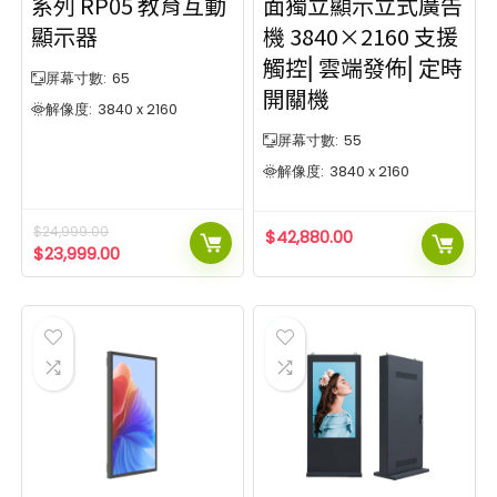
系列 RP05 教育互動
面獨立顯示立式廣告
10點觸控點
40點觸控點
10點觸控
20點觸控
40點觸控
40點觸控
背光類型
投影幕尺寸
顯示器
機 3840×2160 支援
D-LED
10點觸控
50"吋
20點觸控
40點觸控
40點觸控
400"吋
15
觸控⎜雲端發佈⎜定時
背光類型
投影幕尺寸
屏幕寸數:
65
E-LED
12
開關機
D-LED
解像度:
3840 x 2160
50"吋
400"吋
15
50"
90"
120"
160"
400"
畫面比例
E-LED
12
屏幕寸數:
55
1:1
16:1
50"
90"
120"
160"
400"
解像度:
3840 x 2160
8
2
畫面比例
16:1.6
16:3
2
2
1:1
16:1
8
2
16:5
4:3
$
24,999.00
$
42,880.00
3
25
$
23,999.00
16:1.6
16:3
2
2
16:9
16:10
41
13
16:5
4:3
3
25
排序方式
16:9
16:10
41
13
Popularity
排序方式
Newness
Price: low to high
Popularity
Price: high to low
Newness
Price: low to high
Show only products on sale
In stock only
Price: high to low
Clear filters