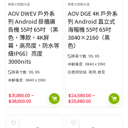
Show only products on sale
In stock only
商業大型顯示器
商業大型顯示器
Clear filters
AOV DWEV 戶外系
AOV DGE 4K 戶外系
列 Android 掛牆廣
列 Android 直立式
告機 55吋 65吋 （黑
海報機 55吋 65吋
色，薄款，4K屏
3840×2160（黑
幕，高亮度，防水等
色）
級IP66）亮度
屏幕寸數:
55, 65
3000nits
解像度:
3840 x 2160
屏幕寸數:
55, 65
應用領域:
商用, 教育
解像度:
3840 x 2160
$
31,890.00
–
$
24,580.00
–
$
38,600.00
$
25,680.00