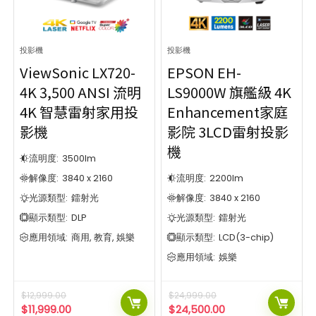
消毒專用
LED廣告投影燈
4
4
電視櫃
VR
1
2
投影機
消毒專用
投影機
投影機
296
4
投影幕
電視櫃
77
2
ViewSonic LX720-
EPSON EH-
互動式觸控顯示器
投影機
296
141
4K 3,500 ANSI 流明
LS9000W 旗艦級 4K
平行移動白板組合
投影幕
77
1
4K 智慧雷射家用投
Enhancement家庭
影音支架
互動式觸控顯示器
12
141
影機
影院 3LCD雷射投影
商業大型顯示器
平行移動白板組合
74
1
機
3D 全息風扇
影音支架
12
28
流明度:
3500
lm
政府消費券禮品卡
商業大型顯示器
74
1
解像度:
3840 x 2160
流明度:
2200
lm
實物投影機
3D 全息風扇
13
28
光源類型:
鐳射光
解像度:
3840 x 2160
影音設備
政府消費券禮品卡
226
1
互動投影系統
實物投影機
顯示類型:
DLP
光源類型:
鐳射光
13
7
品牌
影音設備
226
應用領域:
商用, 教育, 娛樂
顯示類型:
LCD(3-chip)
互動投影系統
7
55
6
應用領域:
娛樂
品牌
55
6
5
51
$
12,999.00
$
24,999.00
$
11,999.00
$
24,500.00