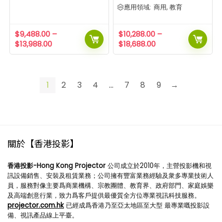
應用領域:
商用, 教育
$
9,488.00
–
$
10,288.00
–
$
13,988.00
$
18,688.00
1
2
3
4
...
7
8
9
→
關於【香港投影】
香港投影-Hong Kong Projector
公司成立於2010年，主營投影機和視
訊設備銷售、安裝及租賃業務；公司擁有豐富業務經驗及衆多專業技術人
員，服務對像主要爲商業機構、宗教團體、教育界、政府部門、家庭娛樂
及高端創意行業，致力爲客戶提供最優質全方位專業視訊科技服務。
projector.com.hk
已經成爲香港乃至亞太地區至大型 最專業嘅投影設
備、視訊產品線上平臺。