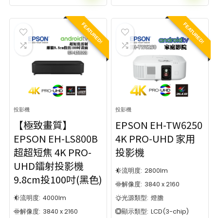
5
51
19
2
FEATURED!
FEATURED!
19
2
7
8
7
8
4
137
4
137
14
10
投影機
投影機
14
10
8
5
【極致畫質】
EPSON EH-TW6250
EPSON EH-LS800B
4K PRO-UHD 家用
8
5
10
113
超超短焦 4K PRO-
投影機
UHD鐳射投影機
10
113
流明度:
2800
lm
12
10
9.8cm投100吋(黑色)
解像度:
3840 x 2160
12
10
流明度:
4000
lm
光源類型:
燈膽
9
4
解像度:
3840 x 2160
顯示類型:
LCD(3-chip)