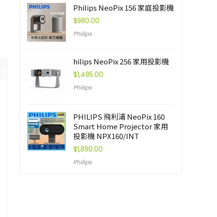
Philips NeoPix 156 家庭投影機
$
980.00
Philips
hilips NeoPix 256 家用投影機
$
1,495.00
Philips
PHILIPS 飛利浦 NeoPix 160
Smart Home Projector 家用
投影機 NPX160/INT
$
1,890.00
Philips