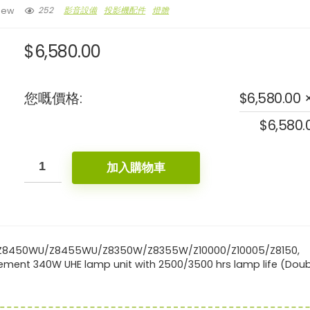
252
影音設備
投影機配件
燈膽
iew
$
6,580.00
- 6%
您嘅價格:
$
6,580.00
$
6,580.
加入購物車
nic M1 Max 1080p 智慧型
ViewSonic LX720-4K 3,500 
B-Z8450WU/Z8455WU/Z8350W/Z8355W/Z10000/Z10005/Z8150,
ement 340W UHE lamp unit with 2500/3500 hrs lamp life (Doub
攜式投影機 ⎜內建 Google TV
明 4K 智慧雷射家用投影機
etflix⎜內置電池
$
11,999.00
$
12,999.00