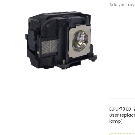
Add your rev
ViewSo
ELPLP73 E
User replac
LED 便
lamp)
和原生 N