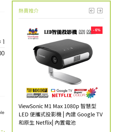
熱賣推介
- 8%
- 6%
× 1
00
ANSI 流
ViewSonic M1 Max 1080p 智慧型
ViewSonic 
le
LED 便攜式投影機 ⎜內建 Google TV
明 4K 智
和原生 Netflix⎜內置電池
$
12,999.00