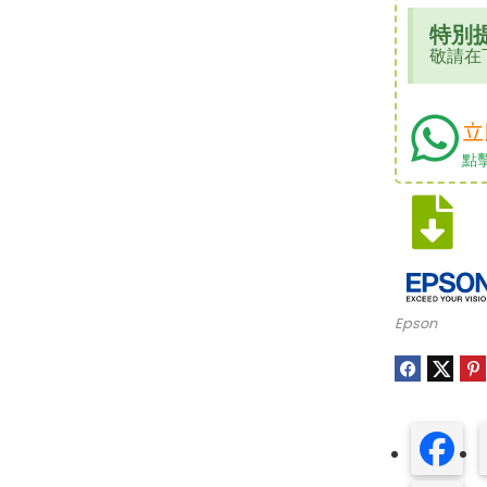
$
4,680.
特別
敬請在
新品上市
立
點
Epson