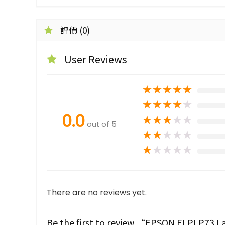
評價 (0)
User Reviews
★
★
★
★
★
★
★
★
★
★
0.0
★
★
★
★
★
out of 5
★
★
★
★
★
★
★
★
★
★
There are no reviews yet.
Be the first to review “EPSON ELPLP