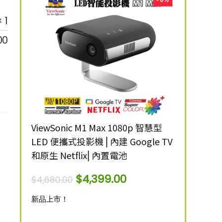
- 8%
- 6%
× 1
00
ANSI 流
ViewSonic M1 Max 1080p 智慧型
ViewSonic 
LED 便攜式投影機 ⎜內建 Google TV
明 4K 智
和原生 Netflix⎜內置電池
$
12,999.00
$
4,399.00
$
4,680.00
新品上市！
新品上市！