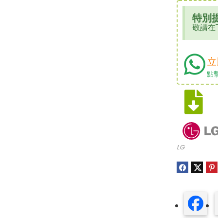
特別
敬請在
立
點
LG