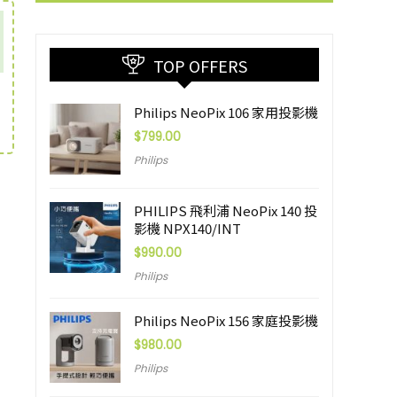
TOP OFFERS
Philips NeoPix 106 家用投影機
$
799.00
Philips
PHILIPS 飛利浦 NeoPix 140 投
影機 NPX140/INT
$
990.00
Philips
Philips NeoPix 156 家庭投影機
$
980.00
Philips