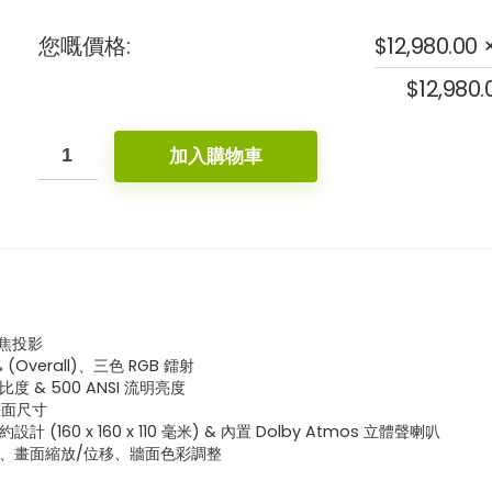
- 6%
您嘅價格:
$
12,980.00
$
12,980.
加入購物車
nic M1 Max 1080p 智慧型
ViewSonic LX720-4K 3,500 
攜式投影機 ⎜內建 Google TV
明 4K 智慧雷射家用投影機
etflix⎜內置電池
短焦投影
$
11,999.00
% (Overall)、三色 RGB 鐳射
$
12,999.00
 對比度 & 500 ANSI 流明亮度
$
4,399.00
00
吋畫面尺寸
新品上市！
 (160 x 160 x 110 毫米) & 內置 Dolby Atmos 立體聲喇叭
！
、畫面縮放/位移、牆面色彩調整