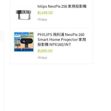
hilips NeoPix 256 家用投影機
$
1,495.00
Philips
PHILIPS 飛利浦 NeoPix 160
Smart Home Projector 家用
投影機 NPX160/INT
$
1,890.00
Philips