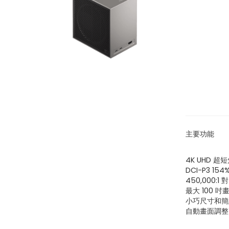
ViewSo
主要功能
LED 便
和原生 N
4K UHD 超
DCI-P3 154
450,000:1
$
4,680.
最大 100 
小巧尺寸和簡約設計
新品上市
自動畫面調整