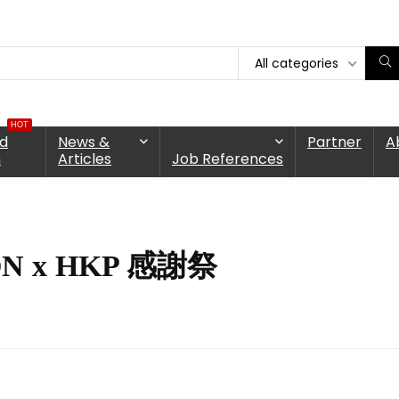
All categories
HOT
nd
News &
Partner
A
n
Articles
Job References
N x HKP 感謝祭