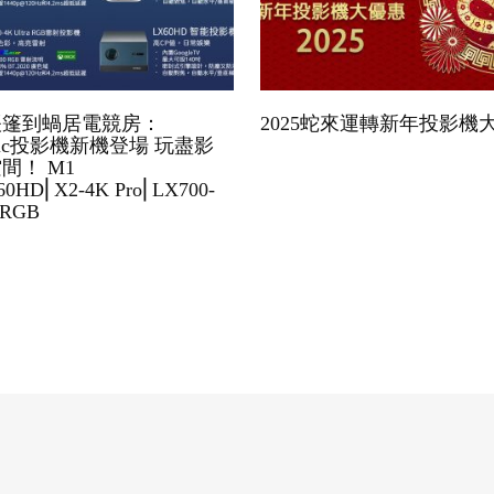
帳篷到蝸居電競房：
2025蛇來運轉新年投影機
onic投影機新機登場 玩盡影
間！ M1
0HD⎜X2-4K Pro⎜LX700-
a RGB