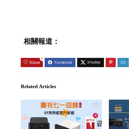
相關報道：
0
Save
Related Articles