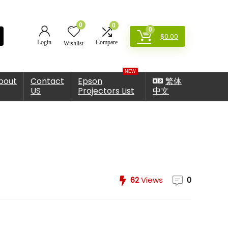
0
0
0
$
0.00
Login
Compare
Wishlist
NEW
bout
Contact
Epson
繁体
US
Projectors List
中文
62
Views
0