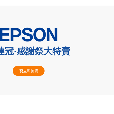
連冠·感謝祭大特賣
立即搶購