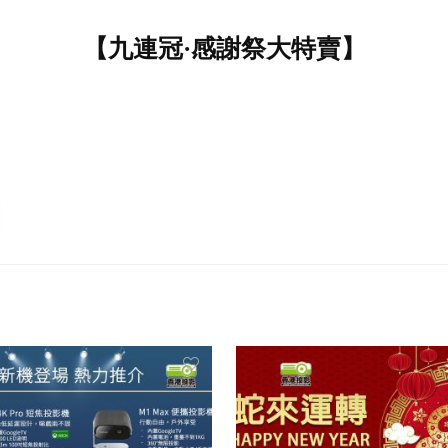
【九連冠·感謝祭大特賣】