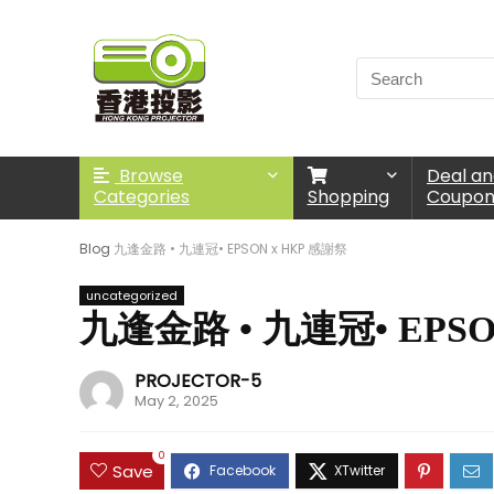
Browse
Deal a
Categories
Shopping
Coupo
Blog
九逢金路 • 九連冠• EPSON x HKP 感謝祭
uncategorized
九逢金路 • 九連冠• EPSO
PROJECTOR-5
May 2, 2025
0
Save