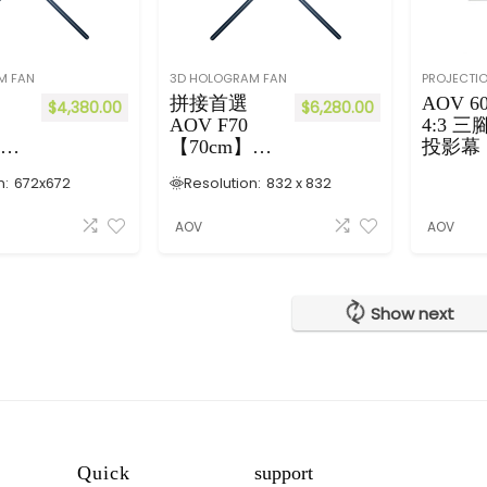
吋
55
吋
H
M FAN
3D HOLOGRAM FAN
PROJECTI
D
拼接首選
AOV 6
$
4,380.00
$
6,280.00
19
AOV F70
4:3 
20
3D
【70cm】3D
投影幕
×
Hologram
n:
672x672
Resolution:
832 x 832
10
Fan (
80
ogr
Wifi+Hologr
AOV
AOV
)
l
aphic Wall
h)
+Bluetooth)
Show next
Quick
support