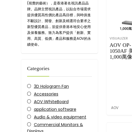
(視覺的藝術），是香港著名視訊產品品
牌。品牌主營視訊產品，以貼合市場需求
提供優質高性價比產品爲目標，與時俱進
不斷設計、開發、創新及精選符合要求之
新型優質產品，並提供香港本地安心使用
及保養服務。致力為客戶提供「創新、實
用、高質、低價」產品和服務是
AOV
的永
VISUALIZER
續使命。
AOV OP-
1050AF
1,000萬
實物投影
Categories
支援WIN
3D Hologram Fan
Accessories
AOV iWhiteBoard
AOV
application software
Audio & video equipment
Commercial Monitors &
Displays