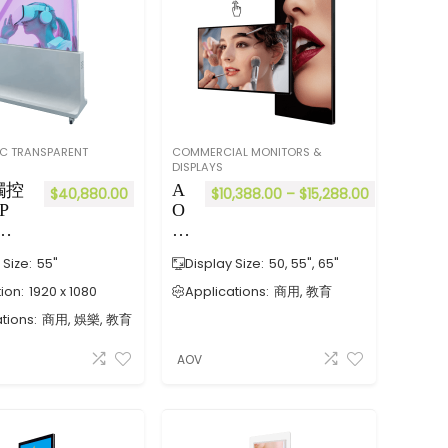
id
直
立
式
海
報
機
55
IC TRANSPARENT
COMMERCIAL MONITORS &
吋
DISPLAYS
65
觸控
A
$
40,880.00
$
10,388.00
–
$
15,288.00
吋
P
O
可
地
V
支
 透
W
 Size:
55"
援
Display Size:
50, 55", 65"
告
E-
觸
55
T
ion:
1920 x 1080
Applications:
商用, 教育
控
Se
tions:
商用, 娛樂, 教育
（
ri
黑
es
AOV
色
A
）
nd
ro
id