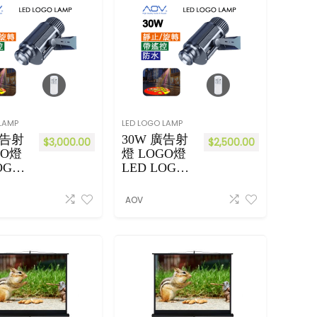
di
顯
sp
示
la
直
y
立
式
海
報
機
LAMP
LED LOGO LAMP
Fl
廣告射
30W 廣告射
oo
$
3,000.00
$
2,500.00
GO燈
燈 LOGO燈
r
OGO
LED LOGO
St
 防水
LAMP 防水
an
 黑色
帶遙控 黑色
di
AOV
ng
Si
gn
ag
e(
43
吋
55