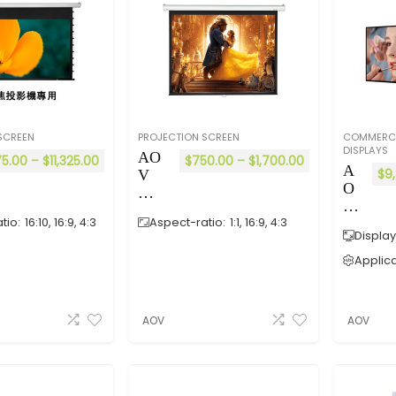
ro
nd
id
ro
直
id
立
T
式
ou
海
ch
報
觸
機
控
SCREEN
PROJECTION SCREEN
COMMERCI
Al
直
DISPLAYS
AO
l-
立
75.00
–
$
11,325.00
$
750.00
–
$
1,700.00
A
$
9
V
in
式
O
手
-
海
V
拉
O
報
tio:
16:10, 16:9, 4:3
Aspect-ratio:
1:1, 16:9, 4:3
W
掛
ne
機
Display
E
牆
Fl
(
Se
Applica
式
oo
全
ri
投
r
黑
es
影
St
機
A
幕
an
殻
AOV
AOV
nd
多
di
)
ro
尺
ng
Al
id
寸
Si
l-
掛
選
gn
in