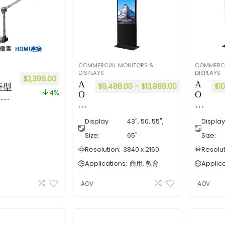
COMMERCIAL MONITORS &
COMMERCI
DISPLAYS
DISPLAYS
$
2,399.00
A
A
$
9,488.00
–
$
13,988.00
$
1
 美型
4%
O
O
像素
V
V
機
G
G
11
Display
43", 50, 55",
Displa
E
E-
Se
T
Size:
65"
Size:
ri
Se
Resolution:
3840 x 2160
Resolut
es
ri
Applications:
商用, 教育
Applica
4
es
K
4
AOV
AOV
系
K
列
系
A
列
nd
A