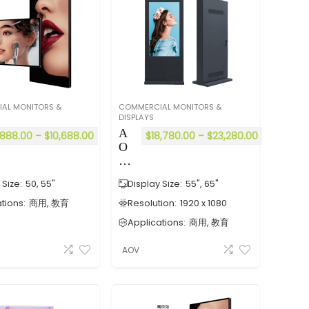
鏡
面
健
身
機
⎜
有
計
AL MONITORS &
COMMERCIAL MONITORS &
算
DISPLAYS
運
A
,888.00
–
$
10,688.00
$
18,780.00
–
$
23,280.00
動
O
卡
V
路
D
里
 Size:
50, 55"
Display Size:
55", 65"
G
消
E
tions:
商用, 教育
Resolution:
1920 x 1080
耗
戶
功
Applications:
商用, 教育
外
能
系
AOV
列
A
nd
ro