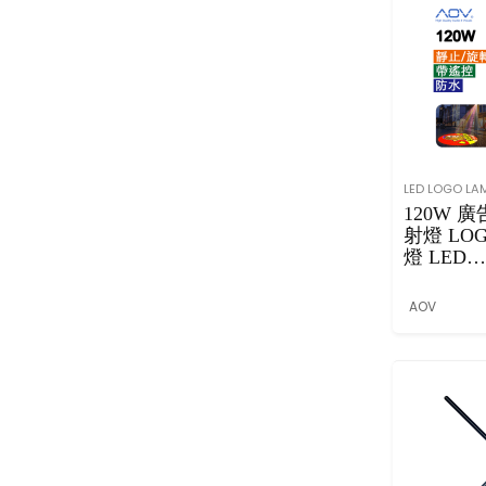
ou
ch
觸
控
直
立
式
海
LED LOGO LA
報
120W 廣
機
射燈 LO
(
燈 LED
全
LOGO
黑
LAMP 
機
AOV
帶遙控 
殻
)
Al
l-
in
-
O
ne