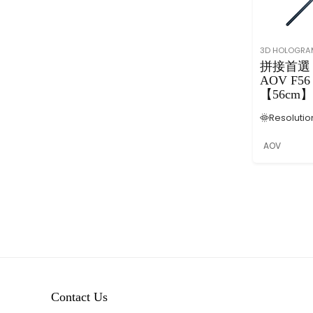
Fl
oo
r
St
3D HOLOGRA
an
拼接首選
di
AOV F56
ng
【56cm】
Si
Hologram
Resolutio
gn
Fan (
ag
Wifi+Hol
AOV
e(
aphic Wal
50
+Bluetoot
吋
55
吋
65
吋
75
吋
86
吋
Contact Us
H