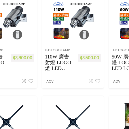
式
式
海
全
報
屏
機
廣
Al
告
l-
機
in
(
-
全
MP
LED LOGO LAMP
LED LOGO 
O
黑
告
110W 廣告
50W 
ne
機
$
3,800.00
$
3,500.00
GO
射燈 LOGO
燈 LO
Fl
殻
燈 LED
LED L
oo
)
LOGO
LAMP
r
（
防水
LAMP 防水
帶遙控
St
64
AOV
AOV
黑色
帶遙控 黑色
an
吋
di
70
ng
吋
Si
75
gn
吋
ag
86
e(
吋
50
）