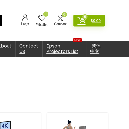
0
0
0
$
0.00
Login
Compare
Wishlist
NEW
About
Contact
Epson
繁体
US
Projectors List
中文