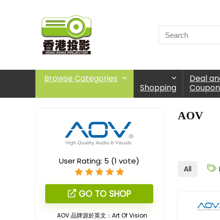
Browse Categories
Deal an
Shopping
Coupon
AOV
User Rating:
5
(
1
vote)
All
GO TO SHOP
AOV
品牌源於英文：
Art Of Vision