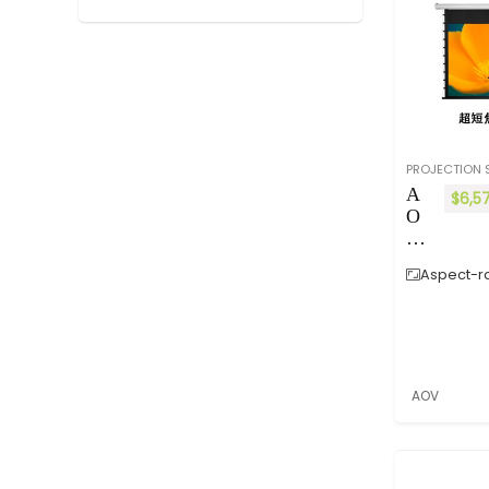
Conference Cam
Digital Signage
Electric Drop Screen
Electric Lifting Stand
Electronic transparent
screen
PROJECTION 
Electronics Equipment
A
$
6,5
O
Fast-Fold Portable Screen
V
General
A
Gooseneck Rotating
Aspect-ra
3-
F
Interactive Touch Display
L
led logo lamp
高
Manual Screen
清
Mobile Stand
電
AOV
動
Portable 3D Hologram Fan
拉
Portable Screen
繩
Projection Screen
軟