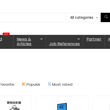
All categories
HOT
d
News &
Partner
Articles
Job References
Favorite
Popular
Most rated