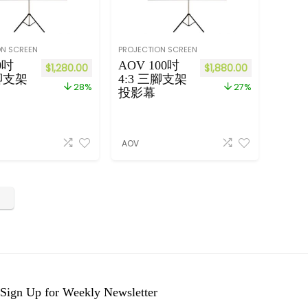
吋
19
20
×
ON SCREEN
PROJECTION SCREEN
10
0吋
AOV 100吋
$
1,280.00
$
1,880.00
80
三腳支架
4:3 三腳支架
28%
27%
)
投影幕
AOV
Sign Up for Weekly Newsletter