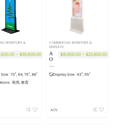
T
ou
ch
觸
控
掛
牆
式
AL MONITORS &
COMMERCIAL MONITORS &
廣
DISPLAYS
告
A
8,600.00
–
$
39,600.00
$
16,800.00
–
$
23,800.00
機
O
(
V
全
D
 Size:
70", 64, 75", 86"
黑
Display Size:
43", 55"
E
機
Se
tions:
商用, 教育
殻
ri
)
es
w
A
all
nd
m
AOV
ro
ou
id
nt
雙
ed
面