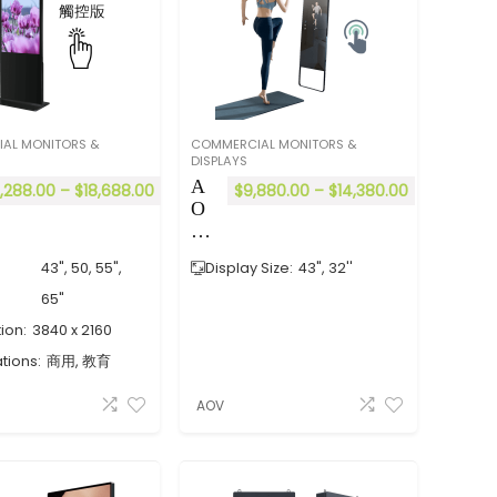
AL MONITORS &
COMMERCIAL MONITORS &
DISPLAYS
A
0,288.00
–
$
18,688.00
$
9,880.00
–
$
14,380.00
O
V
M
y
43", 50, 55",
Display Size:
43", 32''
F-
T
65"
系
ion:
3840 x 2160
列
tions:
商用, 教育
觸
控
AOV
智
能
A
I