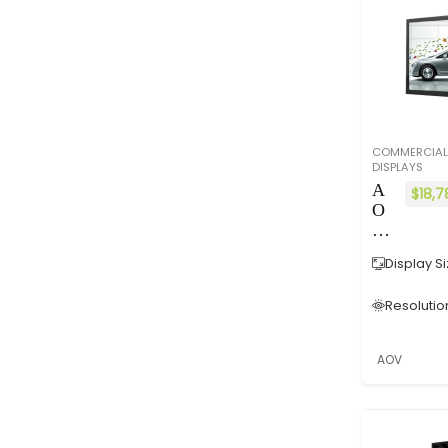
幕
Robotic Rrm
⎜
Slot in PC
超
Stand-equipment
短
焦
Tripod Screen
投
Ultra short throw ambient
影
light rejecting screen
機
COMMERCIAL
Visualizer
DISPLAYS
專
用
A
Wifi Dongle
$
18,7
O
All categories
V
D
Display Si
W
E
Resolutio
戶
外
系
AOV
列
A
nd
ro