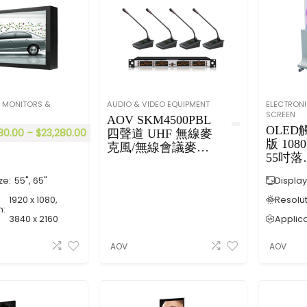
牆
擇
ag
-
式
(Ma
e(
O
廣
nual
43
ne
告
Proj
吋
Fl
機
ecti
50
oo
(
on
吋
r
全
Scr
55
St
黑
een)
吋
an
 MONITORS &
AUDIO & VIDEO EQUIPMENT
ELECTRON
機
SCREEN
【
65
di
AOV SKM4500PBL
殻
16:
OLED
吋
ng
80.00
–
$
23,280.00
四聲道 UHF 無線麥
)
9
版 1080
38
Si
克風/無線會議麥克
w
⎜1:
55吋落
40
gn
風系列
all
1⎜4
底座式
×
ag
ze:
55", 65"
m
Display
:3
明屏廣
21
e(
ou
】
機 TX-
60
43
1920 x 1080,
Resolut
nt
n:
)
吋
3840 x 2160
Applica
ed
50
di
吋
AOV
AOV
sp
55
la
吋
y
65
吋