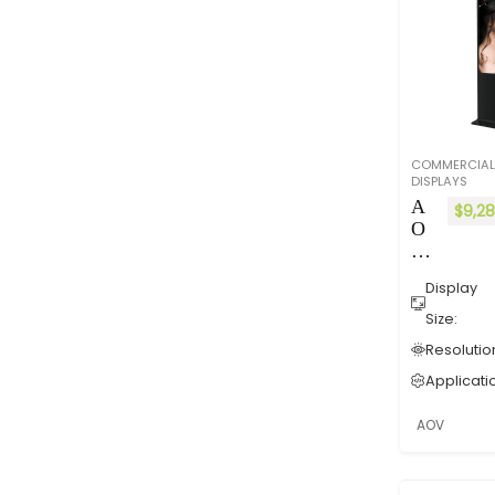
id
掛
牆
廣
告
機
55
吋
COMMERCIAL
65
DISPLAYS
吋
A
$
9,2
（
O
黑
V
色
G
）
Display
E-
T
Size:
Se
Resolutio
ri
Applicati
es
A
AOV
nd
ro
id
T