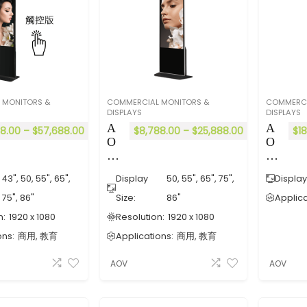
38
40
×
21
60
)
 MONITORS &
COMMERCIAL MONITORS &
COMMERCI
DISPLAYS
DISPLAYS
A
A
88.00
–
$
57,688.00
$
8,788.00
–
$
25,888.00
$
1
O
O
V
V
G
F
43", 50, 55", 65",
Display
50, 55", 65", 75",
Display
E
S
Se
E
75", 86"
Size:
86"
Applica
ri
Se
n:
1920 x 1080
Resolution:
1920 x 1080
es
ri
ons:
商用, 教育
Applications:
商用, 教育
A
es
nd
A
AOV
AOV
ro
nd
id
ro
直
id
立
立